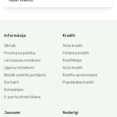
Informācija
Kredīti
Sīkfaili
Ātrie kredīti
Privātuma politika
Patēriņa kredīti
Lietošanas noteikumi
Kredītlīnijas
Līgumu noteikumi
Auto kredīti
Biežāk uzdotie jautājumi
Kredītu apvienošana
Kontakti
Populārākie kredīti
Kompānijas
E-pasta atrakstīšana
Jaunumi
Noderīgi