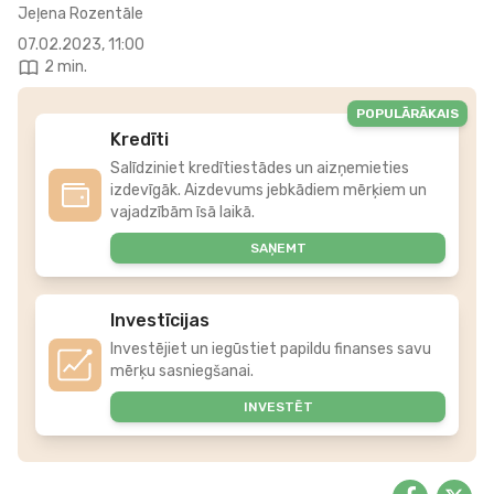
Jeļena Rozentāle
07.02.2023, 11:00
2 min.
POPULĀRĀKAIS
Kredīti
Salīdziniet kredītiestādes un aizņemieties
izdevīgāk. Aizdevums jebkādiem mērķiem un
vajadzībām īsā laikā.
SAŅEMT
Investīcijas
Investējiet un iegūstiet papildu finanses savu
mērķu sasniegšanai.
INVESTĒT