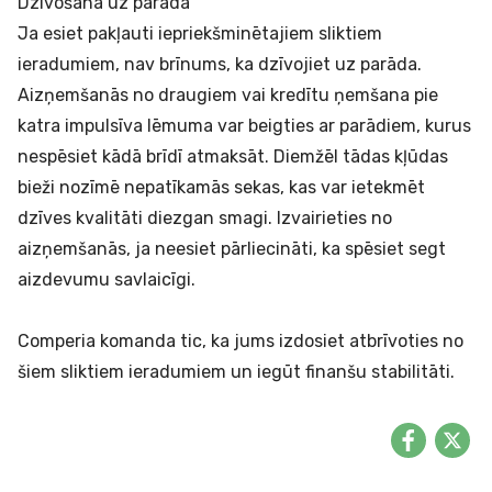
Dzīvošana uz parāda
Ja esiet pakļauti iepriekšminētajiem sliktiem
ieradumiem, nav brīnums, ka dzīvojiet uz parāda.
Aizņemšanās no draugiem vai
kredītu
ņemšana pie
katra impulsīva lēmuma var beigties ar parādiem, kurus
nespēsiet kādā brīdī atmaksāt. Diemžēl tādas kļūdas
bieži nozīmē nepatīkamās sekas, kas var ietekmēt
dzīves kvalitāti diezgan smagi. Izvairieties no
aizņemšanās, ja neesiet pārliecināti, ka spēsiet segt
aizdevumu savlaicīgi.
Comperia komanda tic, ka jums izdosiet atbrīvoties no
šiem sliktiem ieradumiem un iegūt finanšu stabilitāti.