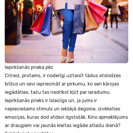
Iepirkšanās prieka pēc
Citreiz, protams, ir noderīgi uztaisīt tādus atslodzes
brīžus un sevi iepriecināt ar pirkumu, ko sen kārojas
iegādāties, taču tas nedrīkst kļūt par ieradumu.
Iepirkšanās prieks ir īslaicīgs un, ja jums ir
nepieciešams stimuls un iekšējā degsme, izvēlieties
emocijas, kuras dod atdevi ilgstošāk. Kino apmeklējums
ar draugiem vai jaunās kleitas iegāde atlaižu dienā?