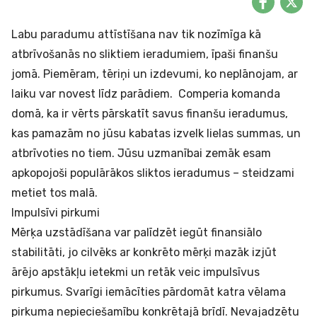
Labu paradumu attīstīšana nav tik nozīmīga kā
atbrīvošanās no sliktiem ieradumiem, īpaši finanšu
jomā. Piemēram, tēriņi un izdevumi, ko neplānojam, ar
laiku var novest līdz parādiem. Comperia komanda
domā, ka ir vērts pārskatīt savus finanšu ieradumus,
kas pamazām no jūsu kabatas izvelk lielas summas, un
atbrīvoties no tiem. Jūsu uzmanībai zemāk esam
apkopojoši populārākos sliktos ieradumus – steidzami
metiet tos malā.
Impulsīvi pirkumi
Mērķa uzstādīšana var palīdzēt iegūt finansiālo
stabilitāti, jo cilvēks ar konkrēto mērķi mazāk izjūt
ārējo apstākļu ietekmi un retāk veic impulsīvus
pirkumus. Svarīgi iemācīties pārdomāt katra vēlama
pirkuma nepieciešamību konkrētajā brīdī. Nevajadzētu