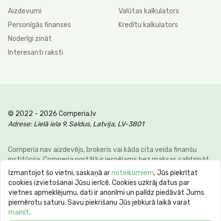
Aizdevumi
Valūtas kalkulators
Personīgās finanses
Kredītu kalkulators
Noderīgi zināt
Interesanti raksti
© 2022 - 2026 Comperia.lv
Adrese: Lielā iela 9, Saldus, Latvija, LV-3801
Comperia nav aizdevējs, brokeris vai kāda cita veida finanšu
institūcija. Comperia portālā ir iespējams bez maksas salīdzināt
dažādus personīgo finanšu veidus, lai klienti varētu ietaupīt savu
Izmantojot šo vietni, saskaņā ar
noteikumiem
, Jūs piekrītat
laiku un naudu. E-pasts:
info@comperia.lv
. Reprezentatīvs
cookies izvietošanai Jūsu ierīcē. Cookies uzkrāj datus par
piemērs: aizņemoties 5000 € uz 60 mēnešiem, mēneša
vietnes apmeklējumu, dati ir anonīmi un palīdz piedāvāt Jums
maksājums 106.93 €, kopējā summa 6415.59 €, gada procentu
piemērotu saturu. Savu piekrišanu Jūs jebkurā laikā varat
likme APR 10.78%. Maksimālā gada procentu likme (max APR) var
mainīt
.
sasniegt 60%. Kredīta termiņš no 62 dienām līdz 10 gadiem.