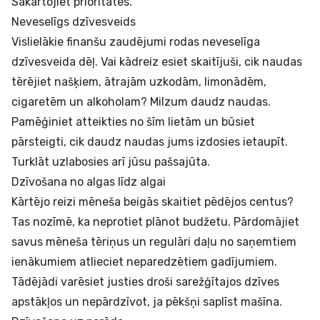
Sakārtojiet prioritātes.
Neveselīgs dzīvesveids
Vislielākie finanšu zaudējumi rodas neveselīga
dzīvesveida dēļ. Vai kādreiz esiet skaitījuši, cik naudas
tērējiet našķiem, ātrajām uzkodām, limonādēm,
cigaretēm un alkoholam? Milzum daudz naudas.
Pamēģiniet atteikties no šīm lietām un būsiet
pārsteigti, cik daudz naudas jums izdosies ietaupīt.
Turklāt uzlabosies arī jūsu pašsajūta.
Dzīvošana no algas līdz algai
Kārtējo reizi mēneša beigās skaitiet pēdējos centus?
Tas nozīmē, ka neprotiet plānot budžetu. Pārdomājiet
savus mēneša tēriņus un regulāri daļu no saņemtiem
ienākumiem atlieciet neparedzētiem gadījumiem.
Tādējādi varēsiet justies droši sarežģītajos dzīves
apstākļos un nepārdzīvot, ja pēkšņi saplīst mašīna.