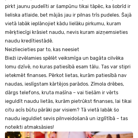
pirkt jaunu pudelīti ar šampūnu tikai tāpēc, ka šobrīd ir
lieliska atlaide, bet mājās jau ir pilnas trīs pudeles. Šajā
vietā labāk ieplānojiet kādu lielāku pirkumu, kuram
mērķtiecīgi krāsiet naudu, nevis kuram aizņemsieties
naudu kredītiestādē.
Neizliecieties par to, kas neesiet
Bieži izvēlamies spēlēt veiksmīga un bagāta cilvēka
lomu dzīvē, no kuras patiesībā esam tālu. Tas var stipri
ietekmēt finanses. Pērkot lietas, kurām patiesībā nav
naudas, ieslīgstam kārtējos parādos. Zīmola drēbes,
dārgs telefons, kruta mašīna – vai tiešām ir vērts
ieguldīt naudu lietās, kurām pietrūkst finanses, lai tikai
citu acīs būtu pārāki par visiem? Tā vietā labāk šo
naudu ieguldiet sevis pilnveidošanā un izglītībā – tas
noteikti atmaksāsies!