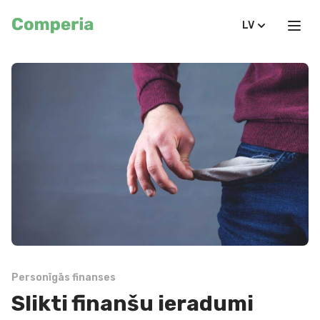
LV
Personīgās finanses
Slikti finanšu ieradumi