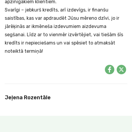
apzinīgākiem klientiem.
Svarīgi – jebkurš kredīts, arī izdevīgs, ir finanšu
saistības, kas var apdraudēt Jūsu mēreno dzīvi, jo ir
jārēķinās ar ikmēneša izdevumiem aizdevuma
segšanai. Līdz ar to vienmēr izvērtējiet, vai tiešām šīs
kredīts ir nepieciešams un vai spēsiet to atmaksāt
noteiktā termiņā!
Jeļena Rozentāle