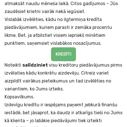
atmaksāt naudu mēneša laikā. Citos gadījumos – Jūs
zaudēsiet krietni vairāk nekā iegūsiet.
Vislabāk izvēlēties, kādu no
ilgtermiņa kredīta
piedāvājumiem, kuriem parasti ir zemāka procentu
likme. Bet, ja atbilstiet visiem iepriekš minētiem
punktiem, saņemsiet vislabākos nosacījumus.
KREDĪTI
Noteikti
salīdziniet
visu kreditoru piedāvājumus pirms
izvēlaties kādu konkrētu aizdevēju. Citreiz variet
aizpildīt vairākus pieteikumus un tad izvēlēties no
variantiem, ko Jums izteiks.
Kopsavilkums.
Izdevīgu kredītu ir iespējams paņemt jebkurā finanšu
iestādē, bet jāsaprot, ka daudz ir atkarīgs tieši no Jums
kā klienta – jo labākie piedāvājumi tiek izteikti