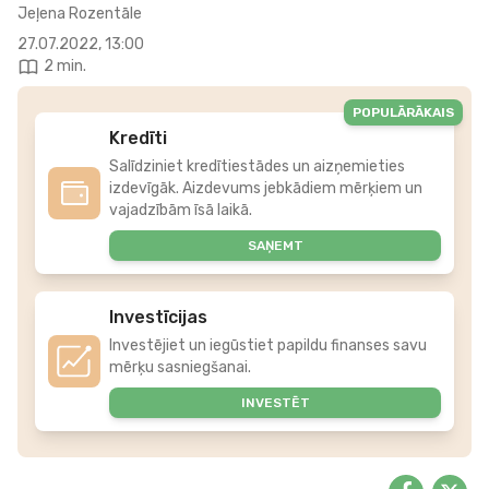
Jeļena Rozentāle
27.07.2022, 13:00
2 min.
POPULĀRĀKAIS
Kredīti
Salīdziniet kredītiestādes un aizņemieties
izdevīgāk. Aizdevums jebkādiem mērķiem un
vajadzībām īsā laikā.
SAŅEMT
Investīcijas
Investējiet un iegūstiet papildu finanses savu
mērķu sasniegšanai.
INVESTĒT