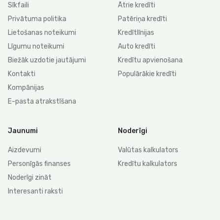
Sīkfaili
Ātrie kredīti
Privātuma politika
Patēriņa kredīti
Lietošanas noteikumi
Kredītlīnijas
Līgumu noteikumi
Auto kredīti
Biežāk uzdotie jautājumi
Kredītu apvienošana
Kontakti
Populārākie kredīti
Kompānijas
E-pasta atrakstīšana
Jaunumi
Noderīgi
Aizdevumi
Valūtas kalkulators
Personīgās finanses
Kredītu kalkulators
Noderīgi zināt
Interesanti raksti