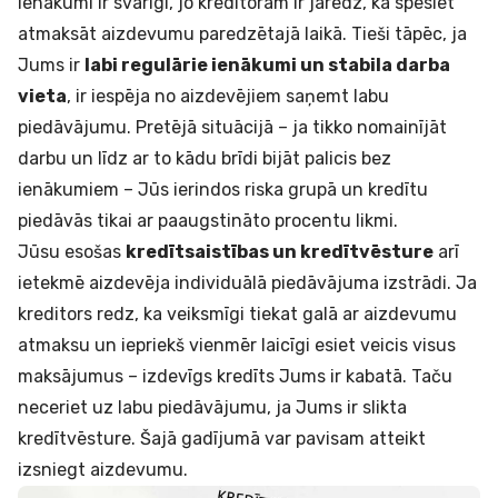
Ienākumi ir svarīgi, jo kreditoram ir jāredz, ka spēsiet
atmaksāt aizdevumu paredzētajā laikā. Tieši tāpēc, ja
Jums ir
labi regulārie ienākumi un stabila darba
vieta
, ir iespēja no aizdevējiem saņemt labu
piedāvājumu. Pretējā situācijā – ja tikko nomainījāt
darbu un līdz ar to kādu brīdi bijāt palicis bez
ienākumiem – Jūs ierindos riska grupā un kredītu
piedāvās tikai ar paaugstināto procentu likmi.
Jūsu esošas
kredītsaistības un kredītvēsture
arī
ietekmē aizdevēja individuālā piedāvājuma izstrādi. Ja
kreditors redz, ka veiksmīgi tiekat galā ar aizdevumu
atmaksu un iepriekš vienmēr laicīgi esiet veicis visus
maksājumus – izdevīgs kredīts Jums ir kabatā. Taču
neceriet uz labu piedāvājumu, ja Jums ir slikta
kredītvēsture. Šajā gadījumā var pavisam atteikt
izsniegt aizdevumu.