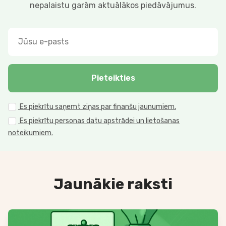
nepalaistu garām aktuālākos piedāvājumus.
Pieteikties
Es piekrītu saņemt ziņas par finanšu jaunumiem.
Es piekrītu personas datu apstrādei un lietošanas
noteikumiem.
Jaunākie raksti