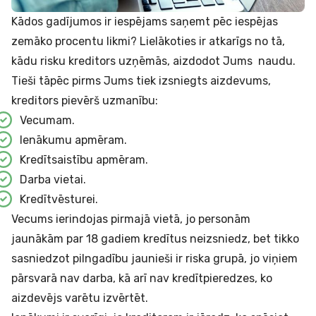
Kādos gadījumos ir iespējams saņemt pēc iespējas
zemāko procentu likmi? Lielākoties ir atkarīgs no tā,
kādu risku kreditors uzņēmās, aizdodot Jums naudu.
Tieši tāpēc pirms Jums tiek izsniegts aizdevums,
kreditors pievērš uzmanību:
Vecumam.
Ienākumu apmēram.
Kredītsaistību apmēram.
Darba vietai.
Kredītvēsturei.
Vecums ierindojas pirmajā vietā, jo personām
jaunākām par 18 gadiem kredītus neizsniedz, bet tikko
sasniedzot pilngadību jaunieši ir riska grupā, jo viņiem
pārsvarā nav darba, kā arī nav kredītpieredzes, ko
aizdevējs varētu izvērtēt.