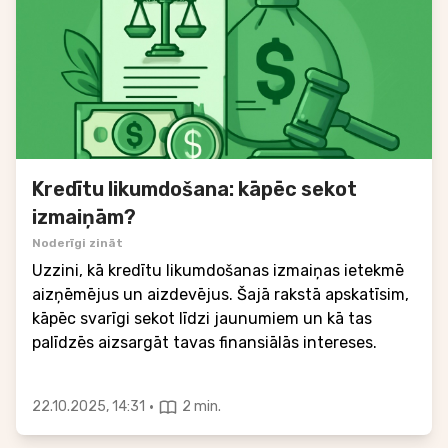
Kredītu likumdošana: kāpēc sekot
izmaiņām?
Noderīgi zināt
Uzzini, kā kredītu likumdošanas izmaiņas ietekmē
aizņēmējus un aizdevējus. Šajā rakstā apskatīsim,
kāpēc svarīgi sekot līdzi jaunumiem un kā tas
palīdzēs aizsargāt tavas finansiālās intereses.
·
22.10.2025, 14:31
2 min.