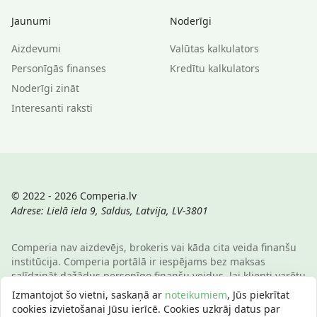
Jaunumi
Noderīgi
Aizdevumi
Valūtas kalkulators
Personīgās finanses
Kredītu kalkulators
Noderīgi zināt
Interesanti raksti
© 2022 - 2026 Comperia.lv
Adrese: Lielā iela 9, Saldus, Latvija, LV-3801
Comperia nav aizdevējs, brokeris vai kāda cita veida finanšu
institūcija. Comperia portālā ir iespējams bez maksas
salīdzināt dažādus personīgo finanšu veidus, lai klienti varētu
ietaupīt savu laiku un naudu. E-pasts:
info@comperia.lv
.
Izmantojot šo vietni, saskaņā ar
noteikumiem
, Jūs piekrītat
Reprezentatīvs piemērs: aizņemoties 5000 € uz 60 mēnešiem,
cookies izvietošanai Jūsu ierīcē. Cookies uzkrāj datus par