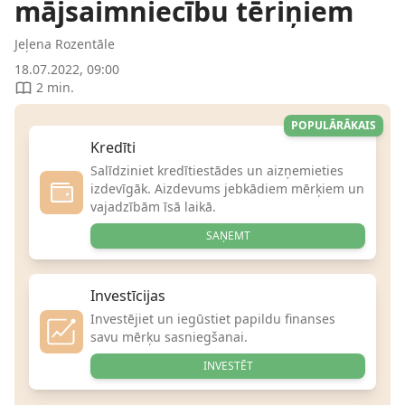
mājsaimniecību tēriņiem
Jeļena Rozentāle
18.07.2022, 09:00
2 min.
POPULĀRĀKAIS
Kredīti
Salīdziniet kredītiestādes un aizņemieties
izdevīgāk. Aizdevums jebkādiem mērķiem un
vajadzībām īsā laikā.
SAŅEMT
Investīcijas
Investējiet un iegūstiet papildu finanses
savu mērķu sasniegšanai.
INVESTĒT