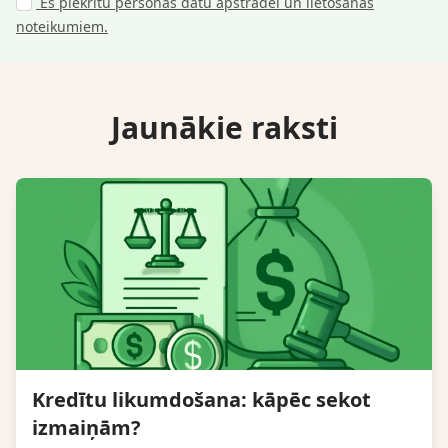
Es piekrītu personas datu apstrādei un lietošanas
noteikumiem.
Jaunākie raksti
Kredītu likumdošana: kāpēc sekot
izmaiņām?