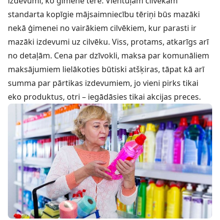
izdevumi, ko ģimene tērē. Vientuļam cilvēkam
standarta kopīgie mājsaimniecību tēriņi būs mazāki
nekā ģimenei no vairākiem cilvēkiem, kur parasti ir
mazāki izdevumi uz cilvēku. Viss, protams, atkarīgs arī
no detaļām. Cena par dzīvokli, maksa par komunāliem
maksājumiem lielākoties būtiski atšķiras, tāpat kā arī
summa par pārtikas izdevumiem, jo vieni pirks tikai
eko produktus, otri – iegādāsies tikai akcijas preces.