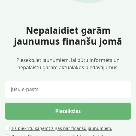
Nepalaidiet garām
jaunumus finanšu jomā
Piesekojiet jaunumiem, lai būtu informēts un
nepalaistu garām aktuālākos piedāvājumus.
Pieteikties
Es piekrītu saņemt ziņas par finanšu jaunumiem.