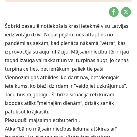
Šobrīd pasaulē notiekošais krasi ietekmē visu Latvijas
iedzīvotāju dzīvi. Nepaspējām mēs attapties no
pandēmijas sekām, kad pienāca nākamā “vētra”, kas
izprovocēja strauju inflāciju. Mājsaimniecību tēriņi jau
tagad izauga vairākkārt un vēl turpinās augt, jo cenas
turpina celties, bet ienākumi paliek tie paši.
Viennozīmīgās atbildes, ko darīt nav, bet vienīgais
ieteikums, ko bieži dzirdam ir “veidojiet uzkrājumus”.
Taču būsim godīgi – šī brīža situācijā reti kuram
izdodas atlikt “melnajām dienām”, drīzāk sanāk
patukšot krājkasīti.
Pieauguši mājsaimniecību tēriņi.
Atkarībā no mājsaimniecības lieluma atšķiras arī