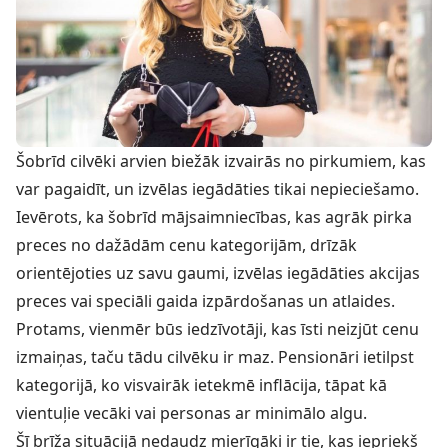
Šobrīd cilvēki arvien biežāk izvairās no pirkumiem, kas
var pagaidīt, un izvēlas iegādāties tikai nepieciešamo.
Ievērots, ka šobrīd mājsaimniecības, kas agrāk pirka
preces no dažādām cenu kategorijām, drīzāk
orientējoties uz savu gaumi, izvēlas iegādāties akcijas
preces vai speciāli gaida izpārdošanas un atlaides.
Protams, vienmēr būs iedzīvotāji, kas īsti neizjūt cenu
izmaiņas, taču tādu cilvēku ir maz. Pensionāri ietilpst
kategorijā, ko visvairāk ietekmē inflācija, tāpat kā
vientuļie vecāki vai personas ar minimālo algu.
Šī brīža situācijā nedaudz mierīgāki ir tie, kas iepriekš