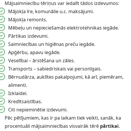
Mājsaimniecību tēriņus var iedalīt tādos izdevumos:
Mājokļa īre, komunālie u.c. maksājumi.
Mājokļa remonts.
Mēbeļu un nepieciešamās elektrotehnikas iegāde.
Pārtikas izdevumi.
Saimniecības un higiēnas preču iegāde.
Apģērbu, apavu iegāde.
Veselībai – ārstēšana un zāles.
Transports – sabiedriskais vai personīgais.
Bērnudārza, auklītes pakalpojumi, kā arī, piemēram,
alimenti.
Izklaidei.
Kredītsaistības.
Citi nepieminētie izdevumi.
Pēc pētījumiem, kas ir pa laikam tiek veikti, sanāk, ka
procentuāli mājsaimniecības visvairāk tērē
pārtikai
.