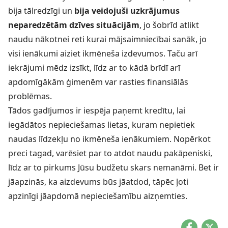
bija tālredzīgi un
bija veidojuši uzkrājumus
neparedzētām dzīves situācijām
, jo šobrīd atlikt
naudu nākotnei reti kurai mājsaimniecībai sanāk, jo
visi ienākumi aiziet ikmēneša izdevumos. Taču arī
iekrājumi mēdz izsīkt, līdz ar to kādā brīdī arī
apdomīgākām ģimenēm var rasties finansiālās
problēmas.
Tādos gadījumos ir iespēja paņemt
kredītu
, lai
iegādātos nepieciešamas lietas, kuram nepietiek
naudas līdzekļu no ikmēneša ienākumiem. Nopērkot
preci tagad, varēsiet par to atdot naudu pakāpeniski,
līdz ar to pirkums Jūsu budžetu skars nemanāmi. Bet ir
jāapzinās, ka aizdevums būs jāatdod, tāpēc ļoti
apzinīgi jāapdomā nepieciešamību aizņemties.