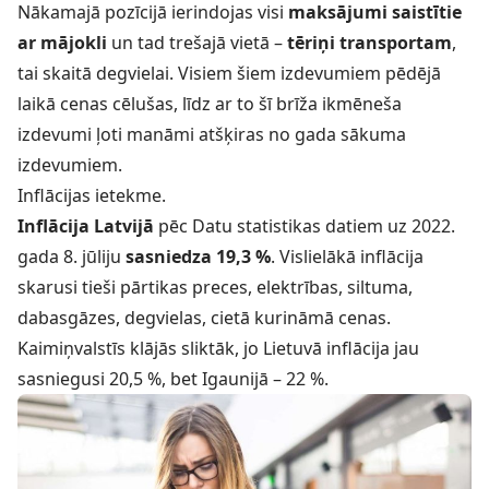
Nākamajā pozīcijā ierindojas visi
maksājumi saistītie
ar mājokli
un tad trešajā vietā –
tēriņi transportam
,
tai skaitā degvielai. Visiem šiem izdevumiem pēdējā
laikā cenas cēlušas, līdz ar to šī brīža ikmēneša
izdevumi ļoti manāmi atšķiras no gada sākuma
izdevumiem.
Inflācijas ietekme.
Inflācija Latvijā
pēc Datu statistikas datiem uz 2022.
gada 8. jūliju
sasniedza 19,3 %
. Vislielākā inflācija
skarusi tieši pārtikas preces, elektrības, siltuma,
dabasgāzes, degvielas, cietā kurināmā cenas.
Kaimiņvalstīs klājās sliktāk, jo Lietuvā inflācija jau
sasniegusi 20,5 %, bet Igaunijā – 22 %.