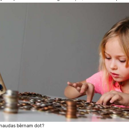
 naudas bērnam dot?