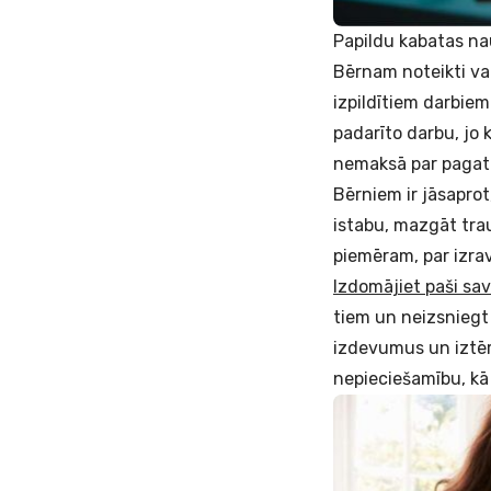
Papildu kabatas n
Bērnam noteikti var
izpildītiem darbie
padarīto darbu, jo
nemaksā par paga
Bērniem ir jāsaprot,
istabu, mazgāt trau
piemēram, par izra
Izdomājiet paši sa
tiem un neizsniegt
izdevumus un iztērē
nepieciešamību, kā 