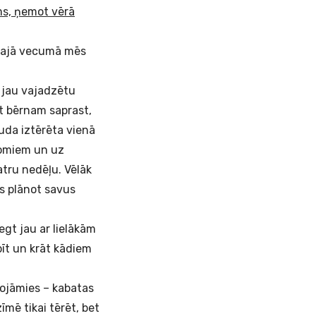
ms, ņemot vērā
 šajā vecumā mēs
t jau vajadzētu
et bērnam saprast,
auda iztērēta vienā
jomiem un uz
atru nedēļu. Vēlāk
as plānot savus
gt jau ar lielākām
pīt un krāt kādiem
nojāmies – kabatas
īmē tikai tērēt, bet