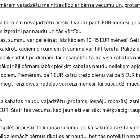
mēram vajadzētu mainīties līdz ar bērna vecumu un, prota
 bērniem nevajadzētu piešķirt vairāk par 5 EUR mēnesī, jo
 izpratni par naudu un tās vērtību.
tas, summu var palielināt līdz kādiem 10-15 EUR mēnesī. Šei
kaidrot, kādiem pirkumiem šī summa var tikt tērēta. Palīdzi
abāk sadalīt pa dienām, lai nesanāktu tā, ka visa kabatas n
, sākotnēji bērnam labāk piešķirt kabatas naudu nelieliem ap
iodiem. Piemēram, pa 1 EUR katru trešo dienu vai pa 5 EUR k
niegt reizi divās nedēļās vai reizi mēnesī, lai pusaudži māc
kabatas naudu vajadzētu (protams, iespēju robežās) izsnie
R. Šis ir tas vecums, kad jaunieši var sākt mērķtiecīgi tau
.
spīlēt ar piešķirto finanšu lielumu, jo, kā sākuma rakstā vie
alīdz iemācīt bērnus rīkoties ar naudu, bet tas noteikti nenoz