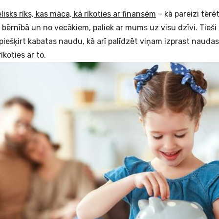
lisks rīks, kas māca, kā rīkoties ar finansēm
– kā pareizi tērēt
bērnībā un no vecākiem, paliek ar mums uz visu dzīvi. Tieši 
iešķirt kabatas naudu, kā arī palīdzēt viņam izprast naudas
koties ar to.