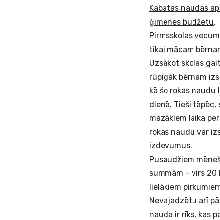
Kabatas naudas ap
ģimenes budžetu
.
Pirmsskolas vecuma
tikai mācam bērnam
Uzsākot skolas gai
rūpīgāk bērnam izs
kā šo rokas naudu l
dienā. Tieši tāpēc
mazākiem laika per
rokas naudu var izs
izdevumus.
Pusaudžiem mēneša 
summām – virs 20 EU
lielākiem pirkumiem
Nevajadzētu arī pār
nauda ir rīks, kas p