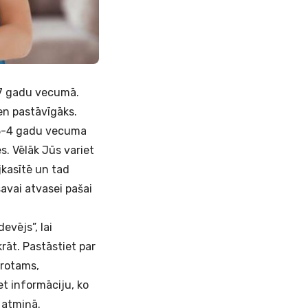
6-7 gadu vecumā.
ien pastāvīgāks.
o 3-4 gadu vecuma
s. Vēlāk Jūs variet
jkasītē un tad
avai atvasei pašai
evējs”, lai
krāt. Pastāstiet par
Protams,
et informāciju, ko
k atmiņā.