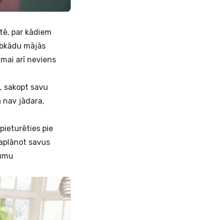
rtē, par kādiem
ebkādu mājās
mai arī neviens
s, sakopt savu
 nav jādara,
i pieturēties pie
saplānot savus
kumu