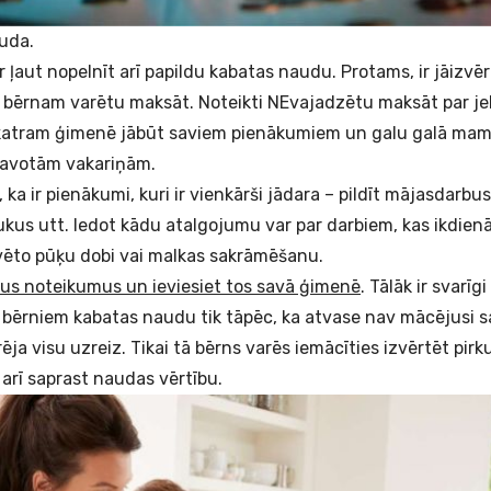
auda.
 ļaut nopelnīt arī papildu kabatas naudu. Protams, ir jāizvē
m bērnam varētu maksāt. Noteikti NEvajadzētu maksāt par j
 katram ģimenē jābūt saviem pienākumiem un galu galā mam
tavotām vakariņām.
 ka ir pienākumi, kuri ir vienkārši jādara – pildīt mājasdarbu
kus utt. Iedot kādu atalgojumu var par darbiem, kas ikdienā
vēto pūķu dobi vai malkas sakrāmēšanu.
vus noteikumus un ieviesiet tos savā ģimenē
. Tālāk ir svarīg
 bērniem kabatas naudu tik tāpēc, ka atvase nav mācējusi 
ja visu uzreiz. Tikai tā bērns varēs iemācīties izvērtēt pir
arī saprast naudas vērtību.