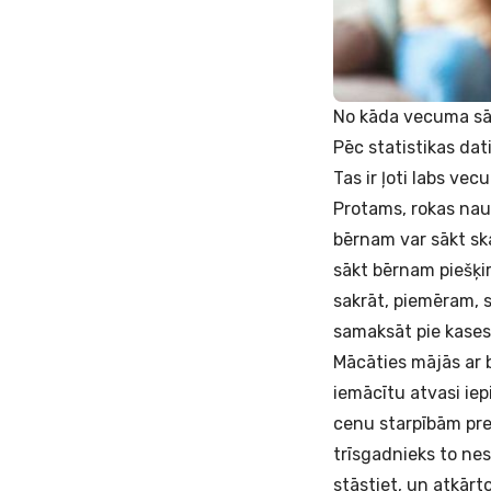
No kāda vecuma sā
Pēc statistikas dat
Tas ir ļoti labs ve
Protams, rokas nau
bērnam var sākt ska
sākt bērnam piešķir
sakrāt, piemēram, s
samaksāt pie kases
Mācāties mājās ar b
iemācītu atvasi iepi
cenu starpībām prec
trīsgadnieks to nes
stāstiet, un atkārto