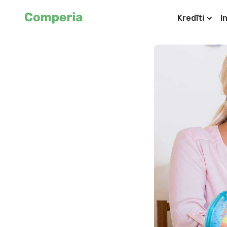
Kredīti
I