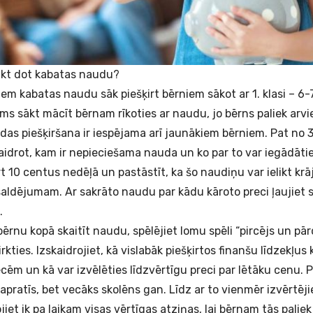
kt dot kabatas naudu?
iem kabatas naudu sāk piešķirt bērniem sākot ar 1. klasi – 
cums sākt mācīt bērnam rīkoties ar naudu, jo bērns paliek arv
das piešķiršana ir iespējama arī jaunākiem bērniem. Pat n
idrot, kam ir nepieciešama nauda un ko par to var iegādātie
t 10 centus nedēļā un pastāstīt, ka šo naudiņu var ielikt krā
aldējumam. Ar sakrāto naudu par kādu kāroto preci ļaujiet s
.
ērnu kopā skaitīt naudu, spēlējiet lomu spēli “pircējs un pārd
rkties. Izskaidrojiet, kā vislabāk piešķirtos finanšu līdzekļus 
ēm un kā var izvēlēties līdzvērtīgu preci par lētāku cenu. 
apratīs, bet vecāks skolēns gan. Līdz ar to vienmēr izvērtēji
jiet ik pa laikam visas vērtīgas atziņas, lai bērnam tās palie