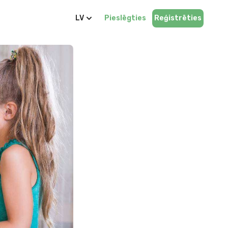
LV
Pieslēgties
Reģistrēties