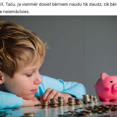
nīt. Taču, ja vienmēr dosiet bērniem naudu tik daudz, cik bēr
e neiemācīsies.