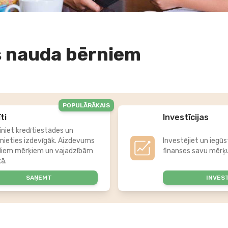
 nauda bērniem
POPULĀRĀKAIS
ti
Investīcijas
iniet kredītiestādes un
mieties izdevīgāk. Aizdevums
Investējiet un iegūs
diem mērķiem un vajadzībām
finanses savu mērķu
kā.
SAŅEMT
INVES