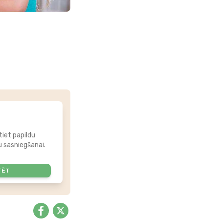
tiet papildu
 sasniegšanai.
TĒT