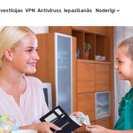
nvestīcijas
VPN
Antivīruss
Iepazīšanās
Noderīgi