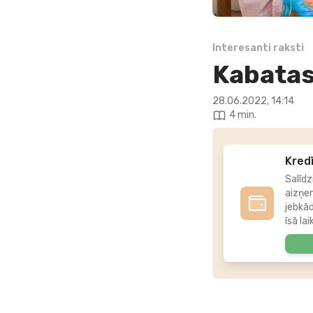
Interesanti raksti
Kabatas
28.06.2022, 14:14
4 min.
Kredī
Salīdz
aizņe
jebkā
īsā lai