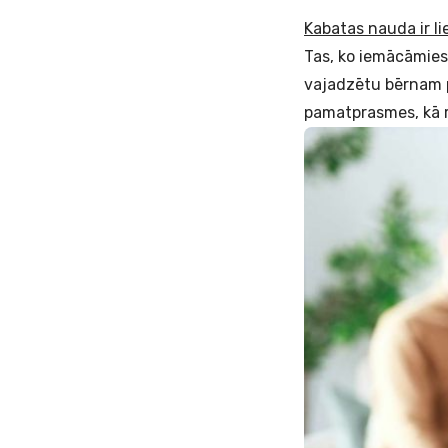
Kabatas nauda ir lie
Tas, ko iemācāmies 
vajadzētu bērnam p
pamatprasmes, kā rī