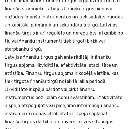
fondi, finanšu instrumentu tirgus organizētāji un citi
finanšu starpnieki. Latvijas finanšu tirgus piedāvā
dažādus finanšu instrumentus un tiek sadalīts naudas
un kapitāla, primārajā un sekundārajā tirgū. Latvijas
finanšu tirgus ir arī regulēts un neregulēts, atkarībā no
tā, vai finanšu instrumenti tiek tirgoti biržā vai
starpbanku tirgū.
Latvijas finanšu tirgus galvenie rādītāji ir finanšu
tirgus apjoms, likviditāte, efektivitāte, stabilitāte un
attīstība. Finanšu tirgus apjoms ir kopējā vērtība, kas
tiek tirgota finanšu tirgū noteiktā laika periodā.
Likviditāte ir spēja pārdot vai pirkt finanšu
instrumentus bez lielām cenu svārstībām. Efektivitāte
ir spēja atspoguļot visu pieejamo informāciju finanšu
instrumentu cenās. Stabilitāte ir spēja saglabāt
finanšu tirgus darbību un novērst krīzes situācijas.