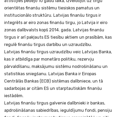
attīstījies pēdējo 10 gadu laikā, izveidojot uz tirgu
orientētas finanšu sistēmu tiesiskos pamatus un
institucionālo struktūru. Latvijas finanšu tirgus ir
integrēts ar eiro zonas finanšu tirgu, jo Latvija ir eiro
zonas dalībvalsts kopš 2014. gada. Latvijas finanšu
tirgus ir arī pakļauts ES tiesību aktiem un prasībām, kas
regulē finanšu tirgus darbību un uzraudzību.
Latvijas finanšu tirgus uzraudzību veic Latvijas Banka,
kas ir atbildīga par monetāro politiku, rezervju
pārvaldīšanu, maksājumu sistēmu nodrošināšanu un
statistikas sniegšanu. Latvijas Banka ir Eiropas
Centrālās Bankas (ECB) sistēmas dalībniece, un tā
sadarbojas ar citām ES un starptautiskām finanšu
iestādēm.
Latvijas finanšu tirgus galvenie dalībnieki ir bankas,
apdrošināšanas sabiedrības, ieguldījumu fondi, pensiju