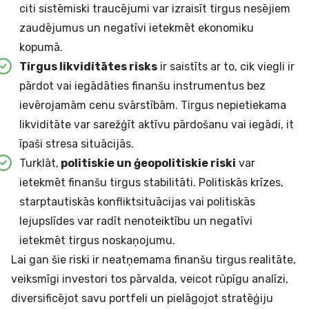
citi sistēmiski traucējumi var izraisīt tirgus nesējiem
zaudējumus un negatīvi ietekmēt ekonomiku
kopumā.
Tirgus likviditātes risks
ir saistīts ar to, cik viegli ir
pārdot vai iegādāties finanšu instrumentus bez
ievērojamām cenu svārstībām. Tirgus nepietiekama
likviditāte var sarežģīt aktīvu pārdošanu vai iegādi, it
īpaši stresa situācijās.
Turklāt,
politiskie un ģeopolitiskie riski
var
ietekmēt finanšu tirgus stabilitāti. Politiskās krīzes,
starptautiskās konfliktsituācijas vai politiskās
lejupslīdes var radīt nenoteiktību un negatīvi
ietekmēt tirgus noskaņojumu.
Lai gan šie riski ir neatņemama finanšu tirgus realitāte,
veiksmīgi investori tos pārvalda, veicot rūpīgu analīzi,
diversificējot savu portfeli un pielāgojot stratēģiju