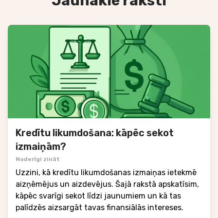
Jaunākie raksti
Kredītu likumdošana: kāpēc sekot
izmaiņām?
Noderīgi zināt
Uzzini, kā kredītu likumdošanas izmaiņas ietekmē
aizņēmējus un aizdevējus. Šajā rakstā apskatīsim,
kāpēc svarīgi sekot līdzi jaunumiem un kā tas
palīdzēs aizsargāt tavas finansiālās intereses.