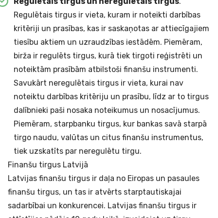
Regulētais tirgus un neregulētais tirgus
.
Regulētais tirgus ir vieta, kuram ir noteikti darbības
kritēriji un prasības, kas ir saskaņotas ar attiecīgajiem
tiesību aktiem un uzraudzības iestādēm. Piemēram,
birža ir regulēts tirgus, kurā tiek tirgoti reģistrēti un
noteiktām prasībām atbilstoši finanšu instrumenti.
Savukārt neregulētais tirgus ir vieta, kurai nav
noteiktu darbības kritēriju un prasību, līdz ar to tirgus
dalībnieki paši nosaka noteikumus un nosacījumus.
Piemēram, starpbanku tirgus, kur bankas savā starpā
tirgo naudu, valūtas un citus finanšu instrumentus,
tiek uzskatīts par neregulētu tirgu.
Finanšu tirgus Latvijā
Latvijas finanšu tirgus ir daļa no Eiropas un pasaules
finanšu tirgus, un tas ir atvērts starptautiskajai
sadarbībai un konkurencei. Latvijas finanšu tirgus ir