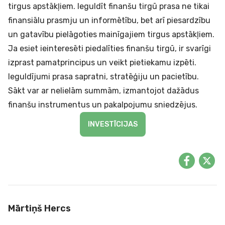
tirgus apstākļiem. Ieguldīt finanšu tirgū prasa ne tikai
finansiālu prasmju un informētību, bet arī piesardzību
un gatavību pielāgoties mainīgajiem tirgus apstākļiem.
Ja esiet ieinteresēti piedalīties finanšu tirgū, ir svarīgi
izprast pamatprincipus un veikt pietiekamu izpēti.
Ieguldījumi prasa sapratni, stratēģiju un pacietību.
Sākt var ar nelielām summām, izmantojot dažādus
finanšu instrumentus un pakalpojumu sniedzējus.
INVESTĪCIJAS
Mārtiņš Hercs