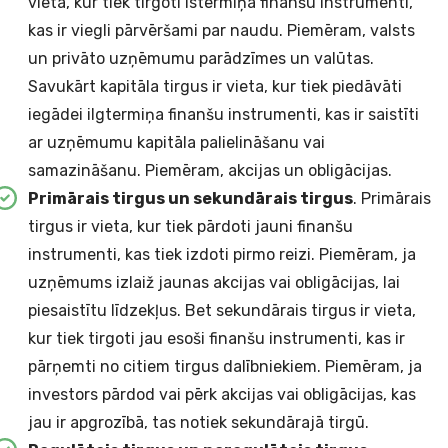
vieta, kur tiek tirgoti īstermiņa finanšu instrumenti,
kas ir viegli pārvēršami par naudu. Piemēram, valsts
un privāto uzņēmumu parādzīmes un valūtas.
Savukārt kapitāla tirgus ir vieta, kur tiek piedāvāti
iegādei ilgtermiņa finanšu instrumenti, kas ir saistīti
ar uzņēmumu kapitāla palielināšanu vai
samazināšanu. Piemēram, akcijas un obligācijas.
Primārais tirgus un sekundārais tirgus
. Primārais
tirgus ir vieta, kur tiek pārdoti jauni finanšu
instrumenti, kas tiek izdoti pirmo reizi. Piemēram, ja
uzņēmums izlaiž jaunas akcijas vai obligācijas, lai
piesaistītu līdzekļus. Bet sekundārais tirgus ir vieta,
kur tiek tirgoti jau esoši finanšu instrumenti, kas ir
pārņemti no citiem tirgus dalībniekiem. Piemēram, ja
investors pārdod vai pērk akcijas vai obligācijas, kas
jau ir apgrozībā, tas notiek sekundārajā tirgū.