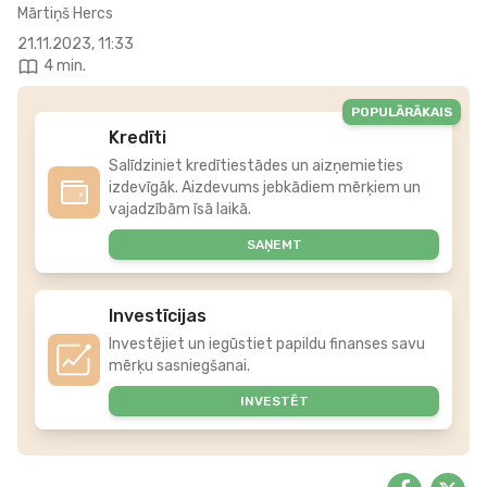
Mārtiņš Hercs
21.11.2023, 11:33
4 min.
POPULĀRĀKAIS
Kredīti
Salīdziniet kredītiestādes un aizņemieties
izdevīgāk. Aizdevums jebkādiem mērķiem un
vajadzībām īsā laikā.
SAŅEMT
Investīcijas
Investējiet un iegūstiet papildu finanses savu
mērķu sasniegšanai.
INVESTĒT