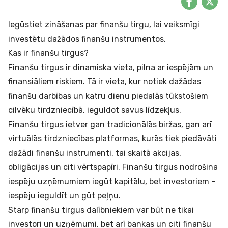
Iegūstiet zināšanas par finanšu tirgu, lai veiksmīgi
investētu dažādos finanšu instrumentos.
Kas ir finanšu tirgus?
Finanšu tirgus ir dinamiska vieta, pilna ar iespējām un
finansiāliem riskiem. Tā ir vieta, kur notiek dažādas
finanšu darbības un katru dienu piedalās tūkstošiem
cilvēku tirdzniecībā, ieguldot savus līdzekļus.
Finanšu tirgus ietver gan tradicionālās biržas, gan arī
virtuālās tirdzniecības platformas, kurās tiek piedāvāti
dažādi finanšu instrumenti, tai skaitā akcijas,
obligācijas un citi vērtspapīri. Finanšu tirgus nodrošina
iespēju uzņēmumiem iegūt kapitālu, bet investoriem –
iespēju ieguldīt un gūt peļņu.
Starp finanšu tirgus dalībniekiem var būt ne tikai
investori un uzņēmumi, bet arī bankas un citi finanšu