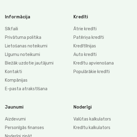
Informācija
Kredīti
Sīkfaili
Ātrie kredīti
Privātuma politika
Patēriņa kredīti
Lietošanas noteikumi
Kredītlīnijas
Līgumu noteikumi
Auto kredīti
Biežāk uzdotie jautājumi
Kredītu apvienošana
Kontakti
Populārākie kredīti
Kompānijas
E-pasta atrakstīšana
Jaunumi
Noderīgi
Aizdevumi
Valūtas kalkulators
Personīgās finanses
Kredītu kalkulators
Noderīgi zināt