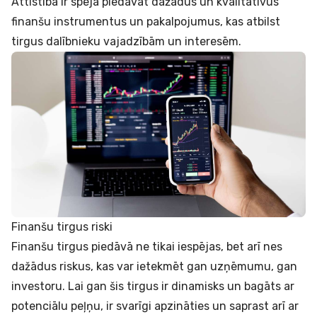
Attīstība ir spēja piedāvāt dažādus un kvalitatīvus
finanšu instrumentus un pakalpojumus, kas atbilst
tirgus dalībnieku vajadzībām un interesēm.
Finanšu tirgus riski
Finanšu tirgus piedāvā ne tikai iespējas, bet arī nes
dažādus riskus, kas var ietekmēt gan uzņēmumu, gan
investoru. Lai gan šis tirgus ir dinamisks un bagāts ar
potenciālu peļņu, ir svarīgi apzināties un saprast arī ar