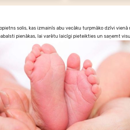
opietns solis, kas izmainīs abu vecāku turpmāko dzīvi vienā mi
pabalsti pienākas, lai varētu laicīgi pieteikties un saņemt vi