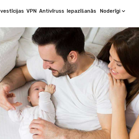
nvestīcijas
VPN
Antivīruss
Iepazīšanās
Noderīgi