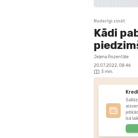
Noderīgi zināt
Kādi pa
piedzim
Jeļena Rozentāle
20.07.2022, 08:46
3 min.
Kredī
Salīdz
aizņe
jebkā
īsā lai