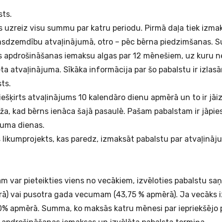
sts.
s uzreiz visu summu par katru periodu. Pirmā daļa tiek izma
sdzemdību atvaļinājumā, otro – pēc bērna piedzimšanas. S
ās apdrošināšanas iemaksu algas par 12 mēnešiem, uz kuru ne
ta atvaļinājuma. Sīkāka informācija par šo pabalstu ir izla
ts.
iešķirts atvaļinājums 10 kalendāro dienu apmērā un to ir jā
īža, kad bērns ienāca šajā pasaulē. Pašam pabalstam ir jāpie
ājuma dienas.
s likumprojekts, kas paredz, izmaksāt pabalstu par atvaļināj
m var pieteikties viens no vecākiem, izvēloties pabalstu sa
) vai pusotra gada vecumam (43,75 % apmērā). Ja vecāks iz
% apmērā. Summa, ko maksās katru mēnesi par iepriekšējo p