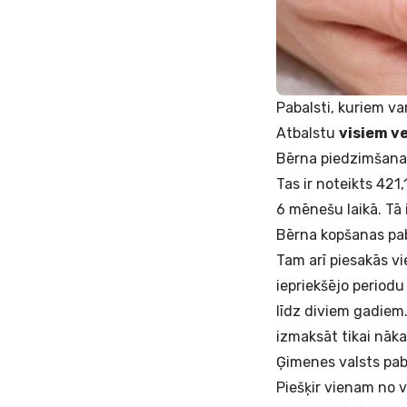
Pabalsti, kuriem var
Atbalstu
visiem v
Bērna piedzimšanas
Tas ir noteikts 42
6 mēnešu laikā. Tā 
Bērna kopšanas pab
Tam arī piesakās v
iepriekšējo period
līdz diviem gadiem
izmaksāt tikai nāk
Ģimenes valsts pab
Piešķir vienam no 