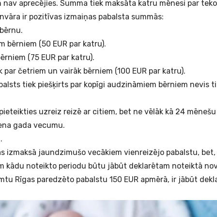
n nav aprecējies. Summa tiek maksāta katru mēnesi par teko
anvāra ir pozitīvas izmaiņas pabalsta summās:
 bērnu.
m bērniem (50 EUR par katru).
bērniem (75 EUR par katru).
 par četriem un vairāk bērniem (100 EUR par katru).
abalsts tiek piešķirts par kopīgi audzināmiem bērniem nevis ti
ieteikties uzreiz reizē ar citiem, bet ne vēlāk kā 24 mēnešu
iena gada vecumu.
.
ās izmaksā jaundzimušo vecākiem vienreizējo pabalstu, bet, 
 kādu noteikto periodu būtu jābūt deklarētam noteiktā nova
mtu Rīgas paredzēto pabalstu 150 EUR apmērā, ir jābūt dek