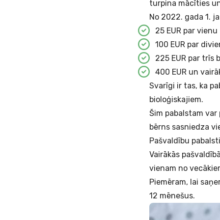
turpina mācīties u
No 2022. gada 1. j
25 EUR par vienu
100 EUR par divie
225 EUR par trīs 
400 EUR un vairāk
Svarīgi ir tas, ka p
bioloģiskajiem.
Šim pabalstam var p
bērns sasniedza v
Pašvaldību pabalsti
Vairākās pašvaldīb
vienam no vecākiem
Piemēram, lai saņe
12 mēnešus.