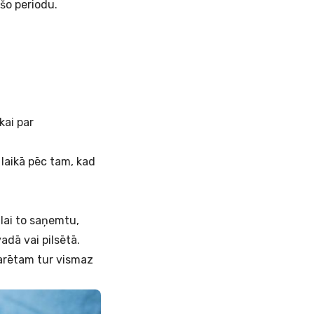
šo periodu.
kai par
 laikā pēc tam, kad
lai to saņemtu,
dā vai pilsētā.
larētam tur vismaz