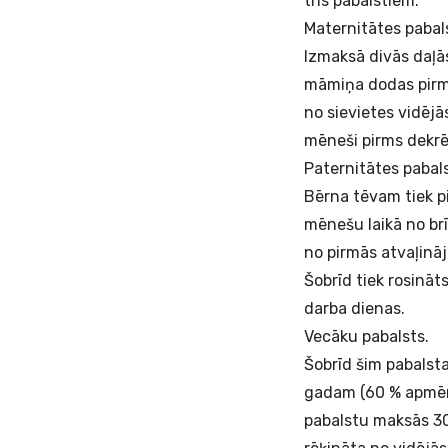
trīs pabalstiem.
Maternitātes pabal
Izmaksā divās daļā
māmiņa dodas pirm
no sievietes vidēj
mēneši pirms dekrē
Paternitātes pabals
Bērna tēvam tiek p
mēnešu laikā no br
no pirmās atvaļin
Šobrīd tiek rosināt
darba dienas.
Vecāku pabalsts.
Šobrīd šim pabalsta
gadam (60 % apmērā
pabalstu maksās 30