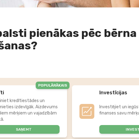
balsti pienākas pēc bērna
šanas?
POPULĀRĀKAIS
ti
Investīcijas
iniet kredītiestādes un
mieties izdevīgāk. Aizdevums
Investējiet un iegūs
diem mērķiem un vajadzībām
finanses savu mērķu
kā.
SAŅEMT
INVES