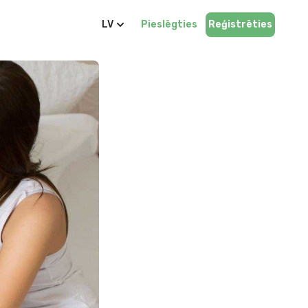
LV
Pieslēgties
Reģistrēties