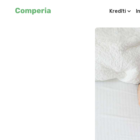
Kredīti
I