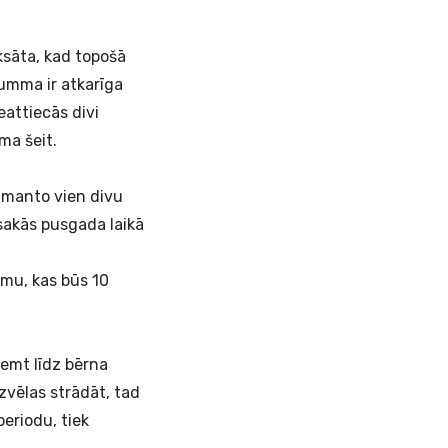
ksāta, kad topošā
umma ir atkarīga
attiecās divi
sāma
šeit
.
izmanto vien divu
sakās pusgada laikā
umu, kas būs 10
ņemt līdz bērna
vēlas strādāt, tad
eriodu, tiek