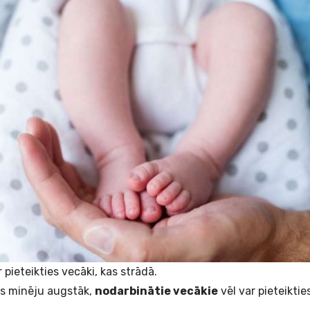
 pieteikties vecāki, kas strādā.
us minēju augstāk,
nodarbinātie vecākie
vēl var pieteikti