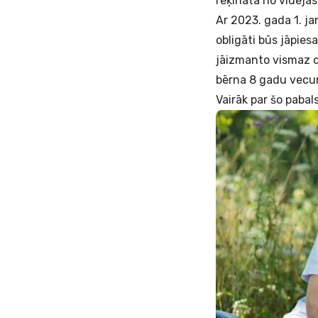
rēķināta no vidējā
Ar 2023. gada 1. j
obligāti būs jāpie
jāizmanto vismaz d
bērna 8 gadu vec
Vairāk par šo pabals