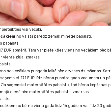
 pieteikties visi vecāki.
ecākiem
no valsts paredz zemāk minētie pabalsti.
 pabalsts.
1,17 EUR apmērā. Tam var pieteikties viens no vecākiem pēc 
ir vienreizēja izmaksa.
alsts.
iens no vecākiem pusgada laikā pēc atvases dzimšanas. Kat
u saņemsiet 171 EUR līdz bērna pusotra gada vecumam un p
. Ja saņemsiet maternitātes pabalstu, tad bērna kopšanas p
amajā dienā pēc maternitātes pabalsta izmaksas.
alsts.
vecākiem no bērna viena gada līdz 16 gadiem vai līdz 20 gad