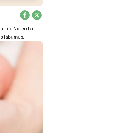
rklī. Noteikti ir
sus labumus.