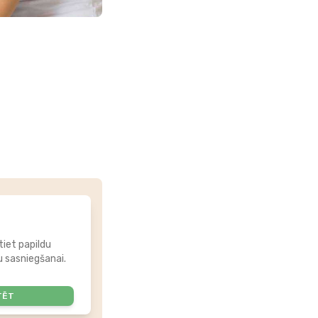
tiet papildu
 sasniegšanai.
TĒT