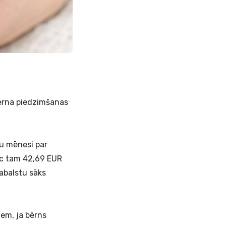
bērna piedzimšanas
ru mēnesi par
ēc tam 42,69 EUR
abalstu sāks
iem, ja bērns