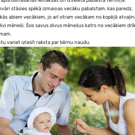
s apdrošināšanas iemaksas un izvēlēta pabalsta termiņa.
anvāri stāsies spēkā izmaiņas vecāku pabalstam, kas paredz,
sakās abiem vecākiem, jo arī otram vecākam no kopējā atvaļin
ivi mēneši. Šos savus divus mēnešus katrs no vecākiem drīk
umam.
tu variet izlasīt raksta par
bērnu naudu
.