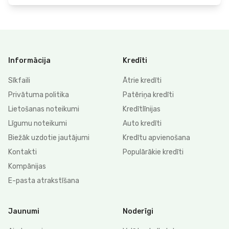
Informācija
Kredīti
Sīkfaili
Ātrie kredīti
Privātuma politika
Patēriņa kredīti
Lietošanas noteikumi
Kredītlīnijas
Līgumu noteikumi
Auto kredīti
Biežāk uzdotie jautājumi
Kredītu apvienošana
Kontakti
Populārākie kredīti
Kompānijas
E-pasta atrakstīšana
Jaunumi
Noderīgi