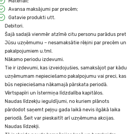
Materiāli;
Avansa maksājumi par precēm;
Gatavie produkti utt.
Debitori.
Šajā sadaļā vienmēr atzīmē citu personu parādus pret
Jūsu uzņēmumu – nesamaksātie rēķini par precēm un
pakalpojumiem u.tml.
Nākamo periodu izdevumi.
Tie ir izdevumi, kas izveidojušies, samaksājot par kādu
uzņēmumam nepieciešamo pakalpojumu vai preci, kas
būs nepieciešama nākamajā pārskata periodā.
Vērtspapīri un īstermiņa līdzdalība kapitālos.
Naudas līdzekļu ieguldījumi, no kuriem plānots
pārdodot saņemt peļņu gada laikā nevis ilgākā laika
periodā. Šeit var pieskaitīt arī uzņēmuma akcijas.
Naudas līdzekļi.