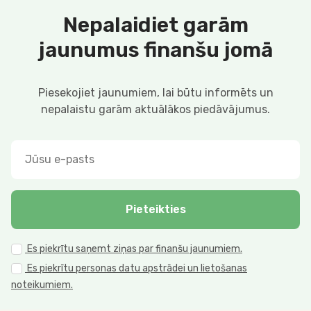
Nepalaidiet garām
jaunumus finanšu jomā
Piesekojiet jaunumiem, lai būtu informēts un
nepalaistu garām aktuālākos piedāvājumus.
Pieteikties
Es piekrītu saņemt ziņas par finanšu jaunumiem.
Es piekrītu personas datu apstrādei un lietošanas
noteikumiem.