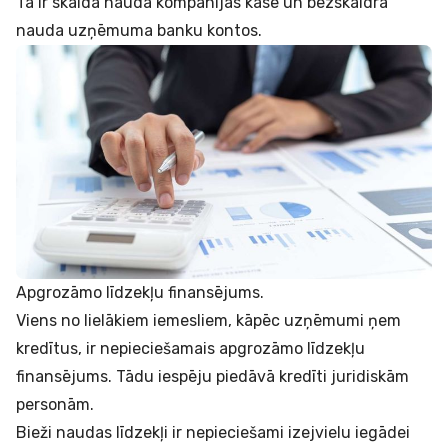
Tā ir skaida nauda kompānijas kasē un bezskaidra
nauda uzņēmuma banku kontos.
Apgrozāmo līdzekļu finansējums.
Viens no lielākiem iemesliem, kāpēc uzņēmumi ņem
kredītus, ir nepieciešamais apgrozāmo līdzekļu
finansējums. Tādu iespēju piedāvā
kredīti juridiskām
personām
.
Bieži naudas līdzekļi ir nepieciešami izejvielu iegādei