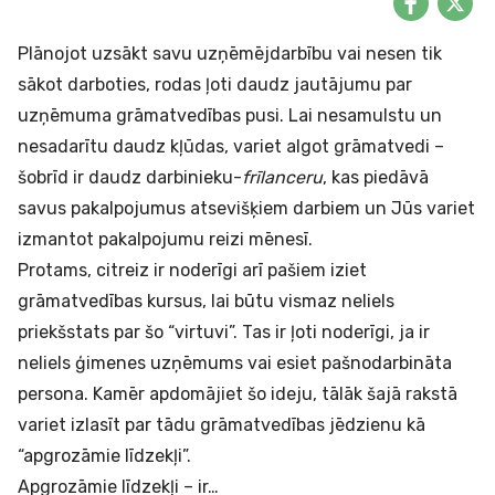
Plānojot uzsākt savu uzņēmējdarbību vai nesen tik
sākot darboties, rodas ļoti daudz jautājumu par
uzņēmuma grāmatvedības pusi. Lai nesamulstu un
nesadarītu daudz kļūdas, variet algot grāmatvedi –
šobrīd ir daudz darbinieku-
frīlanceru
, kas piedāvā
savus pakalpojumus atsevišķiem darbiem un Jūs variet
izmantot pakalpojumu reizi mēnesī.
Protams, citreiz ir noderīgi arī pašiem iziet
grāmatvedības kursus, lai būtu vismaz neliels
priekšstats par šo “virtuvi”. Tas ir ļoti noderīgi, ja ir
neliels ģimenes uzņēmums vai esiet pašnodarbināta
persona. Kamēr apdomājiet šo ideju, tālāk šajā rakstā
variet izlasīt par tādu grāmatvedības jēdzienu kā
“apgrozāmie līdzekļi”.
Apgrozāmie līdzekļi – ir…