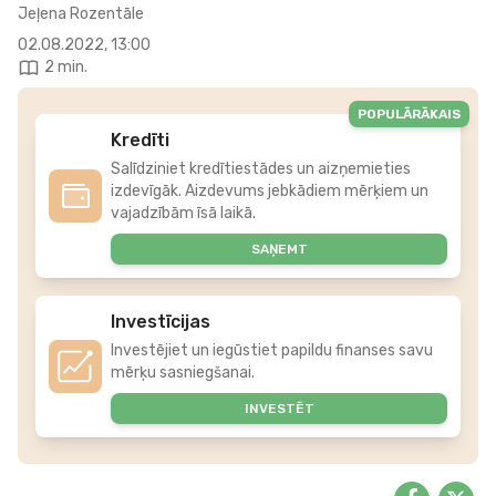
Jeļena Rozentāle
02.08.2022, 13:00
2 min.
POPULĀRĀKAIS
Kredīti
Salīdziniet kredītiestādes un aizņemieties
izdevīgāk. Aizdevums jebkādiem mērķiem un
vajadzībām īsā laikā.
SAŅEMT
Investīcijas
Investējiet un iegūstiet papildu finanses savu
mērķu sasniegšanai.
INVESTĒT