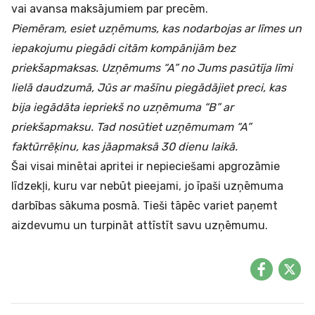
vai avansa maksājumiem par precēm.
Piemēram, esiet uzņēmums, kas nodarbojas ar līmes un
iepakojumu piegādi citām kompānijām bez
priekšapmaksas. Uzņēmums “A” no Jums pasūtīja līmi
lielā daudzumā, Jūs ar mašīnu piegādājiet preci, kas
bija iegādāta iepriekš no uzņēmuma “B” ar
priekšapmaksu. Tad nosūtiet uzņēmumam “A”
faktūrrēķinu, kas jāapmaksā 30 dienu laikā.
Šai visai minētai apritei ir nepieciešami apgrozāmie
līdzekļi, kuru var nebūt pieejami, jo īpaši uzņēmuma
darbības sākuma posmā. Tieši tāpēc variet paņemt
aizdevumu un turpināt attīstīt savu uzņēmumu.