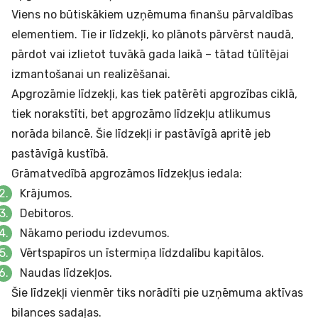
Viens no būtiskākiem uzņēmuma finanšu pārvaldības
elementiem. Tie ir līdzekļi, ko plānots pārvērst naudā,
pārdot vai izlietot tuvākā gada laikā – tātad tūlītējai
izmantošanai un realizēšanai.
Apgrozāmie līdzekļi, kas tiek patērēti apgrozības ciklā,
tiek norakstīti, bet apgrozāmo līdzekļu atlikumus
norāda bilancē. Šie līdzekļi ir pastāvīgā apritē jeb
pastāvīgā kustībā.
Grāmatvedībā apgrozāmos līdzekļus iedala:
Krājumos.
Debitoros.
Nākamo periodu izdevumos.
Vērtspapīros un īstermiņa līdzdalību kapitālos.
Naudas līdzekļos.
Šie līdzekļi vienmēr tiks norādīti pie uzņēmuma aktīvas
bilances sadaļas.