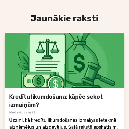
Jaunākie raksti
Kredītu likumdošana: kāpēc sekot
izmaiņām?
Noderīgi zināt
Uzzini, kā kredītu likumdošanas izmaiņas ietekmē
aizņēmējus un aizdevējus. Šajā rakstā apskatīsim,