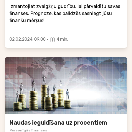
Izmantojiet zvaigžņu gudrību, lai pārvaldītu savas
finanses. Prognoze, kas palīdzēs sasniegt jūsu
finanšu mērķus!
·
02.02.2024, 09:00
4 min.
Naudas ieguldīšana uz procentiem
Personīgās finanses