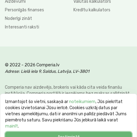
Aizdevumi
Valūtas kalkulators
Personīgās finanses
Kredītu kalkulators
Noderīgi zināt
Interesanti raksti
© 2022 - 2026 Comperia.lv
Adrese: Lielā iela 9, Saldus, Latvija, LV-3801
Comperia nav aizdevējs, brokeris vai kāda cita veida finanšu
institūcija. Comperia portālā ir iespējams bez maksas salīdzināt
dažādus personīgo finanšu veidus, lai klienti varētu ietaupīt savu
Izmantojot šo vietni, saskaņā ar
noteikumiem
, Jūs piekrītat
laiku un naudu. E-pasts:
info@comperia.lv
. Reprezentatīvs
cookies izvietošanai Jūsu ierīcē. Cookies uzkrāj datus par
piemērs: aizņemoties 5000 € uz 60 mēnešiem, mēneša
vietnes apmeklējumu, dati ir anonīmi un palīdz piedāvāt Jums
maksājums 106.93 €, kopējā summa 6415.59 €, gada procentu
piemērotu saturu. Savu piekrišanu Jūs jebkurā laikā varat
likme APR 10.78%. Maksimālā gada procentu likme (max APR) var
mainīt
.
sasniegt 60%. Kredīta termiņš no 62 dienām līdz 10 gadiem.