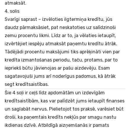
atmaksāt.
4. solis
Svarīgi saprast – izvēloties ilgtermiņa kredītu, jūs
daudz pārmaksāsiet, pat neskatoties uz salīdzinoši
zemu procentu likmi. Līdz ar to, ja vēlaties ietaupīt,
izvērtējiet iespēju atmaksāt paņemtu kredītu ātrāk.
Tādējādi procentu maksājumi tiks aprēķināti vien par
kredīta izmantošanas periodu, taču, protams, par to
iepriekš būtu jāvienojas ar pašu aizdevēju. Esam
sagatavojuši jums arī noderīgus padomus,
kā ātrāk
segt kredītsaistības
.
Šie 4 soļi ir ceļš līdz apdomātām un izdevīgām
kredītsaistībām, kas var palīdzēt jums ietaupīt finanses
un saglabāt nervus. Pielietojot tos praksē, varēsiet būt
droši, ka paņemtais kredīts nekļūs par smagu nastu
ikdienas dzīvē. Atbildīgā aizņemšanās ir pamats