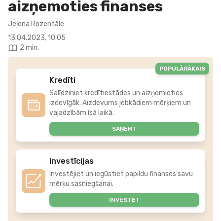
aizņemoties finanses
Jeļena Rozentāle
13.04.2023, 10:05
2 min.
POPULĀRĀKAIS
Kredīti
Salīdziniet kredītiestādes un aizņemieties
izdevīgāk. Aizdevums jebkādiem mērķiem un
vajadzībām īsā laikā.
SAŅEMT
Investīcijas
Investējiet un iegūstiet papildu finanses savu
mērķu sasniegšanai.
INVESTĒT