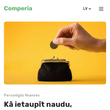
LV
Personīgās finanses
Kā ietaupīt naudu,