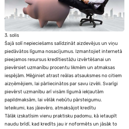
3. solis
Šajā solī nepieciešams salīdzināt aizdevējus un viņu
piedāvātos līguma nosacījumus. Izmantojiet internetā
pieejamos resursus kredītiestāžu izvērtēšanai un
pievērsiet uzmanību procentu likmēm un atmaksas
iespējām. Mēģiniet atrast reālas atsauksmes no citiem
aizņēmējiem, lai pārliecinātos par savu izvēli. Svarīgi
pievērst uzmanību arī visām līgumā iekļautām
papildmaksām, lai vēlāk nebūtu pārsteigumu.
Ieteikumi, kas jāievēro, atmaksājot kredītu
Tālāk izskatīsim vienu praktisku padomu, kā ietaupīt
naudu brīdī, kad kredīts jau ir noformēts un jāsāk to