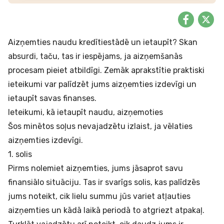
Aizņemties naudu kredītiestādē un ietaupīt? Skan
absurdi, taču, tas ir iespējams, ja aizņemšanās
procesam pieiet atbildīgi. Zemāk aprakstītie praktiski
ieteikumi var palīdzēt jums aizņemties izdevīgi un
ietaupīt savas finanses.
Ieteikumi, kā ietaupīt naudu, aizņemoties
Šos minētos soļus nevajadzētu izlaist, ja vēlaties
aizņemties izdevīgi.
1. solis
Pirms nolemiet aizņemties, jums jāsaprot savu
finansiālo situāciju. Tas ir svarīgs solis, kas palīdzēs
jums noteikt, cik lielu summu jūs variet atļauties
aizņemties un kādā laikā periodā to atgriezt atpakaļ.