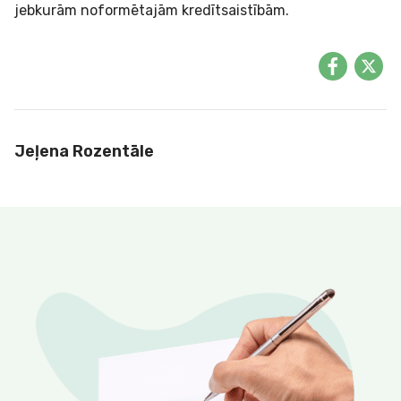
jebkurām noformētajām kredītsaistībām.
Jeļena Rozentāle