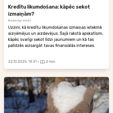
Kredītu likumdošana: kāpēc sekot
izmaiņām?
Noderīgi zināt
Uzzini, kā kredītu likumdošanas izmaiņas ietekmē
aizņēmējus un aizdevējus. Šajā rakstā apskatīsim,
kāpēc svarīgi sekot līdzi jaunumiem un kā tas
palīdzēs aizsargāt tavas finansiālās intereses.
·
22.10.2025, 14:31
2 min.