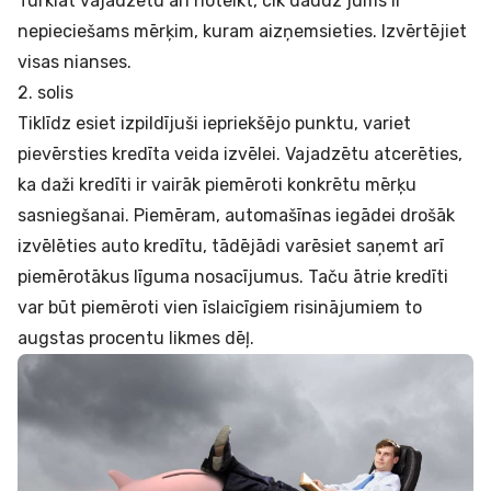
Turklāt vajadzētu arī noteikt, cik daudz jums ir
nepieciešams mērķim, kuram aizņemsieties. Izvērtējiet
visas nianses.
2. solis
Tiklīdz esiet izpildījuši iepriekšējo punktu, variet
pievērsties kredīta veida izvēlei. Vajadzētu atcerēties,
ka daži kredīti ir vairāk piemēroti konkrētu mērķu
sasniegšanai. Piemēram, automašīnas iegādei drošāk
izvēlēties
auto kredītu
, tādējādi varēsiet saņemt arī
piemērotākus līguma nosacījumus. Taču
ātrie kredīti
var būt piemēroti vien īslaicīgiem risinājumiem to
augstas procentu likmes dēļ.