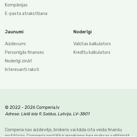
Kompānijas
E-pasta atrakstīšana
Jaunumi
Noderīgi
Aizdevumi
Valūtas kalkulators
Personīgās finanses
Kredītu kalkulators
Noderīgi zināt
Interesanti raksti
© 2022 - 2026 Comperia.lv
Adrese: Lielā iela 9, Saldus, Latvija, LV-3801
Comperia nav aizdevējs, brokeris vai kāda cita veida finanšu
institūcija. Comperia portālā ir iespējams bez maksas salīdzināt