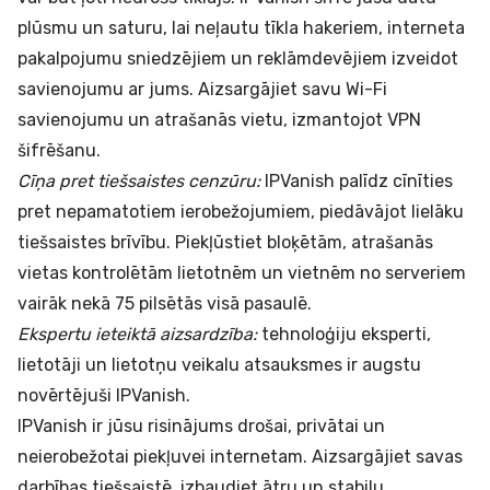
plūsmu un saturu, lai neļautu tīkla hakeriem, interneta
pakalpojumu sniedzējiem un reklāmdevējiem izveidot
savienojumu ar jums. Aizsargājiet savu Wi-Fi
savienojumu un atrašanās vietu, izmantojot VPN
šifrēšanu.
Cīņa pret tiešsaistes cenzūru:
IPVanish palīdz cīnīties
pret nepamatotiem ierobežojumiem, piedāvājot lielāku
tiešsaistes brīvību. Piekļūstiet bloķētām, atrašanās
vietas kontrolētām lietotnēm un vietnēm no serveriem
vairāk nekā 75 pilsētās visā pasaulē.
Ekspertu ieteiktā aizsardzība:
tehnoloģiju eksperti,
lietotāji un lietotņu veikalu atsauksmes ir augstu
novērtējuši IPVanish.
IPVanish ir jūsu risinājums drošai, privātai un
neierobežotai piekļuvei internetam. Aizsargājiet savas
darbības tiešsaistē, izbaudiet ātru un stabilu