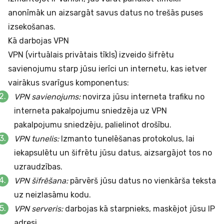
anonīmāk un aizsargāt savus datus no trešās puses
izsekošanas.
Kā darbojas VPN
VPN (virtuālais privātais tīkls) izveido šifrētu
savienojumu starp jūsu ierīci un internetu, kas ietver
vairākus svarīgus komponentus:
VPN savienojums:
novirza jūsu interneta trafiku no
interneta pakalpojumu sniedzēja uz VPN
pakalpojumu sniedzēju, palielinot drošību.
VPN tunelis:
Izmanto tunelēšanas protokolus, lai
iekapsulētu un šifrētu jūsu datus, aizsargājot tos no
uzraudzības.
VPN šifrēšana:
pārvērš jūsu datus no vienkārša teksta
uz neizlasāmu kodu.
VPN serveris:
darbojas kā starpnieks, maskējot jūsu IP
adresi.