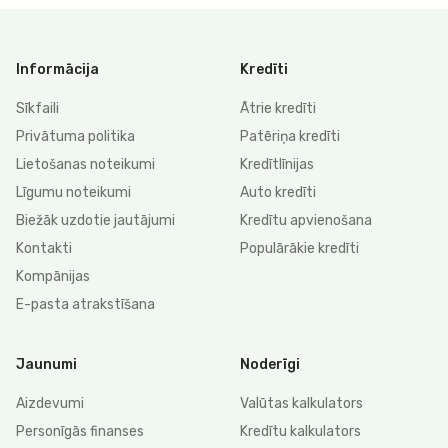
Informācija
Kredīti
Sīkfaili
Ātrie kredīti
Privātuma politika
Patēriņa kredīti
Lietošanas noteikumi
Kredītlīnijas
Līgumu noteikumi
Auto kredīti
Biežāk uzdotie jautājumi
Kredītu apvienošana
Kontakti
Populārākie kredīti
Kompānijas
E-pasta atrakstīšana
Jaunumi
Noderīgi
Aizdevumi
Valūtas kalkulators
Personīgās finanses
Kredītu kalkulators