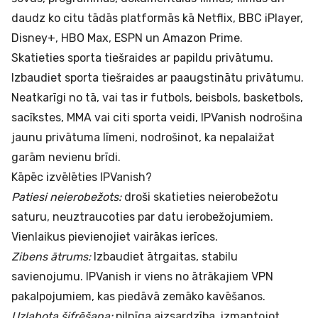
daudz ko citu tādās platformās kā Netflix, BBC iPlayer,
Disney+, HBO Max, ESPN un Amazon Prime.
Skatieties sporta tiešraides ar papildu privātumu.
Izbaudiet sporta tiešraides ar paaugstinātu privātumu.
Neatkarīgi no tā, vai tas ir futbols, beisbols, basketbols,
sacīkstes, MMA vai citi sporta veidi, IPVanish nodrošina
jaunu privātuma līmeni, nodrošinot, ka nepalaižat
garām nevienu brīdi.
Kāpēc izvēlēties IPVanish?
Patiesi neierobežots:
droši skatieties neierobežotu
saturu, neuztraucoties par datu ierobežojumiem.
Vienlaikus pievienojiet vairākas ierīces.
Zibens ātrums:
Izbaudiet ātrgaitas, stabilu
savienojumu. IPVanish ir viens no ātrākajiem VPN
pakalpojumiem, kas piedāvā zemāko kavēšanos.
Uzlabota šifrēšana:
pilnīga aizsardzība, izmantojot