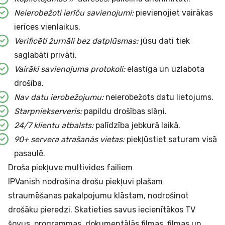
Neierobežoti ierīču savienojumi:
pievienojiet vairākas
ierīces vienlaikus.
Verificēti žurnāli bez datplūsmas:
jūsu dati tiek
saglabāti privāti.
Vairāki savienojuma protokoli:
elastīga un uzlabota
drošība.
Nav datu ierobežojumu:
neierobežots datu lietojums.
Starpniekserveris:
papildu drošības slāņi.
24/7 klientu atbalsts:
palīdzība jebkurā laikā.
90+ servera atrašanās vietas:
piekļūstiet saturam visā
pasaulē.
Droša piekļuve multivides failiem
IPVanish nodrošina drošu piekļuvi plašam
straumēšanas pakalpojumu klāstam, nodrošinot
drošāku pieredzi. Skatieties savus iecienītākos TV
šovus, programmas, dokumentālās filmas, filmas un