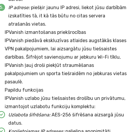
IP adrese:
piešķir jaunu IP adresi, liekot jūsu darbībām
izskatīties tā, it kā tās būtu no citas servera
atrašanās vietas.
IPVanish izmantošanas priekšrocības
IPVanish piedāvā ekskluzīvas atlaides augstākās klases
VPN pakalpojumiem, lai aizsargātu jūsu tiešsaistes
darbības. Šifrējot savienojumu ar jebkuru Wi-Fi tīklu,
IPVanish ļauj droši piekļūt straumēšanas
pakalpojumiem un sporta tiešraidēm no jebkuras vietas
pasaulē.
Papildu funkcijas
IPVanish uzlabo jūsu tiešsaistes drošību un privātumu,
izmantojot uzlabotu funkciju komplektu:
Uzlabota šifrēšana:
AES-256 šifrēšana aizsargā jūsu
datus.
Koplietojamas IP adreses:
palielina anonimitāti.