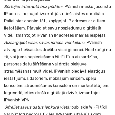
Sērfojiet internetā bez pēdām:
IPVanish maskē jūsu īsto
IP adresi, neļaujot izsekot jūsu tiešsaistes darbībām.
Palieliniet anonimitāti, kopīgojot IP adreses ar citiem
lietotājiem. Pārvaldiet savu nospiedumu digitālajā
vidē, izmantojot IPVanish IP adreses maiņas iespējas.
Aizsargājiet visas savas ierīces vienlaikus:
IPVanish
atvieglo tiešsaistes drošību visai ģimenei. Neatkarīgi no
tā, vai jums nepieciešama Wi-Fi tīkla aizsardzība,
personas datu šifrēšana vai droša piekļuve
straumēšanas multividei, IPVanish piedāvā elastīgus
iestatījumus datoriem, mobilajām ierīcēm, spēļu
konsolēm, straumēšanas konsolēm un maršrutētājiem.
Iegremdējieties drošā digitālajā dzīvē, izmantojot
IPVanish VPN.
Šifrējiet savus datus jebkurā vietā:
publiskie Wi-Fi tīkli
var būt ļoti nedrošs tīklājs. IPVanish šifrē jūsu datu