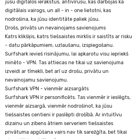
jūsu digitālos ierakstus, antivīrusu, kas darbojas kā
digitālais vairogs, un all - in - one lietotni, kas
nodrošina, ka jūsu identitāte paliek jūsu.
Drošs, privāts un nevainojams savienojums
Katrs klikšķis, katrs tiešsaistes mirklis ir saistīts ar risku
- datu pārkāpumiem, uzlaušanu, izspiegošanu.
Surfshark ievieš risinājumu, lai apkarotu visu iepriekš
minēto - VPN. Tas attiecas ne tikai uz savienojuma
izveidi ar tīmekli, bet arī uz drošu, privātu un
nevainojamu savienojumu.
Surfshark VPN - vienmēr aizsargāts
Surfshark VPN ir personificēts. Tas vienmēr ir ieslēgts,
vienmēr aizsargā, vienmēr nodrošinot, ka jūsu
tiešsaistes centieni ir paslēpti drošībā. Ar intuitīvu
dizainu un zibens ātriem serveriem tiešsaistes
privātuma apgūšana vairs nav tik sarežģīta, bet tikai