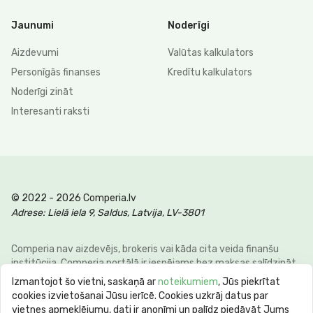
Jaunumi
Noderīgi
Aizdevumi
Valūtas kalkulators
Personīgās finanses
Kredītu kalkulators
Noderīgi zināt
Interesanti raksti
© 2022 - 2026 Comperia.lv
Adrese: Lielā iela 9, Saldus, Latvija, LV-3801
Comperia nav aizdevējs, brokeris vai kāda cita veida finanšu
institūcija. Comperia portālā ir iespējams bez maksas salīdzināt
dažādus personīgo finanšu veidus, lai klienti varētu ietaupīt savu
Izmantojot šo vietni, saskaņā ar
noteikumiem
, Jūs piekrītat
laiku un naudu. E-pasts:
info@comperia.lv
. Reprezentatīvs
cookies izvietošanai Jūsu ierīcē. Cookies uzkrāj datus par
piemērs: aizņemoties 5000 € uz 60 mēnešiem, mēneša
vietnes apmeklējumu, dati ir anonīmi un palīdz piedāvāt Jums