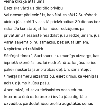
viena klikšķa attālumā.
Bezriska vārti uz digitālo brīvību
Vai neesat pārliecināts, ka vēlaties sākt? Surfshark
aicina jūs izpētīt visas tā priekšrocības 30 dienas bez
riska. Ja konstatējat, ka mūsu redzējums par
privātumu tiešsaistē neatbilst jūsu redzējumam, jūs
varat saņemt pilnu atmaksu, bez jautājumiem.
Nepārtraukti reāllaikā
Sērfojot tīmeklī, Surfshark ir uzmanīgs aizsargs, kas
iepriekš skenē failus, lai nodrošinātu, ka jūsu ierīce
paliek neskarta ļaunprātības dēļ. Un, izmantojot
tīmekļa kameru aizsardzību, esiet drošs, ka vienīgās
acis uz jums ir jūsu pašu.
Anonimizējiet savu tiešsaistes nospiedumu
Interneta ēnā datu brokeri ievāc jūsu digitālo
uzvedību, pārdodot jūsu profilu augstākās cenas