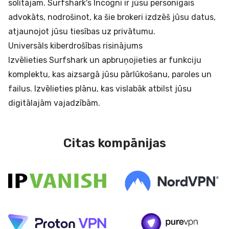
solītājam. Surfshark's Incogni ir jūsu personīgais
advokāts, nodrošinot, ka šie brokeri izdzēš jūsu datus,
atjaunojot jūsu tiesības uz privātumu.
Universāls kiberdrošības risinājums
Izvēlieties Surfshark un apbruņojieties ar funkciju
komplektu, kas aizsargā jūsu pārlūkošanu, paroles un
failus. Izvēlieties plānu, kas vislabāk atbilst jūsu
digitālajām vajadzībām.
Citas kompānijas