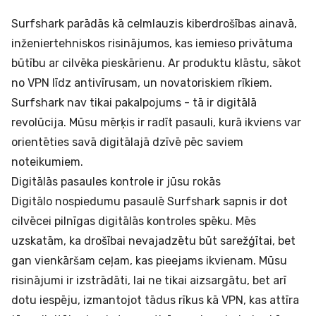
Surfshark parādās kā celmlauzis kiberdrošības ainavā,
inženiertehniskos risinājumos, kas iemieso privātuma
būtību ar cilvēka pieskārienu. Ar produktu klāstu, sākot
no VPN līdz antivīrusam, un novatoriskiem rīkiem.
Surfshark nav tikai pakalpojums - tā ir digitālā
revolūcija. Mūsu mērķis ir radīt pasauli, kurā ikviens var
orientēties savā digitālajā dzīvē pēc saviem
noteikumiem.
Digitālās pasaules kontrole ir jūsu rokās
Digitālo nospiedumu pasaulē Surfshark sapnis ir dot
cilvēcei pilnīgas digitālās kontroles spēku. Mēs
uzskatām, ka drošībai nevajadzētu būt sarežģītai, bet
gan vienkāršam ceļam, kas pieejams ikvienam. Mūsu
risinājumi ir izstrādāti, lai ne tikai aizsargātu, bet arī
dotu iespēju, izmantojot tādus rīkus kā VPN, kas attīra