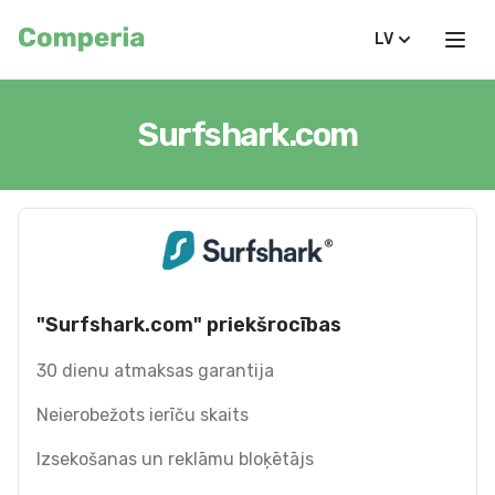
LV
Surfshark.com
"Surfshark.com" priekšrocības
30 dienu atmaksas garantija
Neierobežots ierīču skaits
Izsekošanas un reklāmu bloķētājs