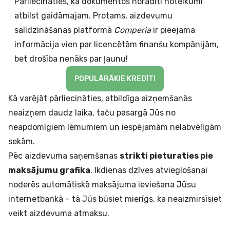
Pārliecināties, ka dokumentos norādīti noteikumi
atbilst gaidāmajam. Protams, aizdevumu
salīdzināšanas platformā
Comperia
ir pieejama
informācija vien par licencētām finanšu kompānijām,
bet drošība nenāks par ļaunu!
POPULĀRĀKIE KREDĪTI
Kā varējāt pārliecināties, atbildīga aizņemšanās
neaizņem daudz laika, taču pasargā Jūs no
neapdomīgiem lēmumiem un iespējamām nelabvēlīgām
sekām.
Pēc aizdevuma saņemšanas
strikti pieturaties pie
maksājumu grafika
. Ikdienas dzīves atvieglošanai
noderēs automātiskā maksājuma ieviešana Jūsu
internetbankā – tā Jūs būsiet mierīgs, ka neaizmirsīsiet
veikt aizdevuma atmaksu.