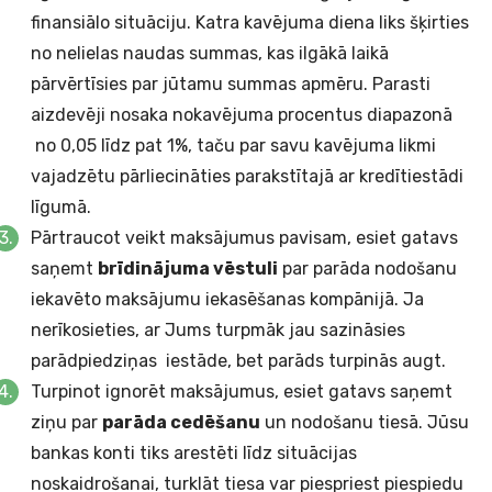
finansiālo situāciju. Katra kavējuma diena liks šķirties
no nelielas naudas summas, kas ilgākā laikā
pārvērtīsies par jūtamu summas apmēru. Parasti
aizdevēji nosaka nokavējuma procentus diapazonā
no 0,05 līdz pat 1%, taču par savu kavējuma likmi
vajadzētu pārliecināties parakstītajā ar kredītiestādi
līgumā.
Pārtraucot veikt maksājumus pavisam, esiet gatavs
saņemt
brīdinājuma vēstuli
par parāda nodošanu
iekavēto maksājumu iekasēšanas kompānijā. Ja
nerīkosieties, ar Jums turpmāk jau sazināsies
parādpiedziņas iestāde, bet parāds turpinās augt.
Turpinot ignorēt maksājumus, esiet gatavs saņemt
ziņu par
parāda cedēšanu
un nodošanu tiesā. Jūsu
bankas konti tiks arestēti līdz situācijas
noskaidrošanai, turklāt tiesa var piespriest piespiedu