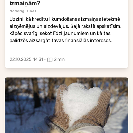
izmaiņām?
Noderīgi zināt
Uzzini, kā kredītu likumdošanas izmaiņas ietekmē
aizņēmējus un aizdevējus. Šajā rakstā apskatīsim,
kāpēc svarīgi sekot līdzi jaunumiem un kā tas
palīdzēs aizsargāt tavas finansiālās intereses.
·
22.10.2025, 14:31
2 min.