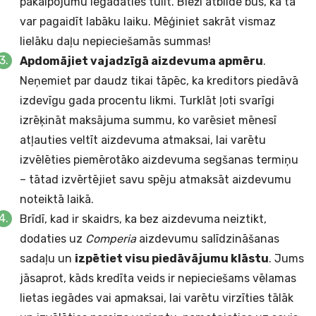
pakalpojumu iegādāties tūlīt. Bieži atbilde būs, ka tā
var pagaidīt labāku laiku. Mēģiniet sakrāt vismaz
lielāku daļu nepieciešamās summas!
Apdomājiet vajadzīgā aizdevuma apmēru
.
Neņemiet par daudz tikai tāpēc, ka kreditors piedāvā
izdevīgu gada procentu likmi. Turklāt ļoti svarīgi
izrēķināt maksājuma summu, ko varēsiet mēnesī
atļauties veltīt aizdevuma atmaksai, lai varētu
izvēlēties piemērotāko aizdevuma segšanas termiņu
– tātad izvērtējiet savu spēju atmaksāt aizdevumu
noteiktā laikā.
Brīdī, kad ir skaidrs, ka bez aizdevuma neiztikt,
dodaties uz
Comperia
aizdevumu salīdzināšanas
sadaļu un
izpētiet visu piedāvājumu klāstu
. Jums
jāsaprot, kāds kredīta veids ir nepieciešams vēlamas
lietas iegādes vai apmaksai, lai varētu virzīties tālāk