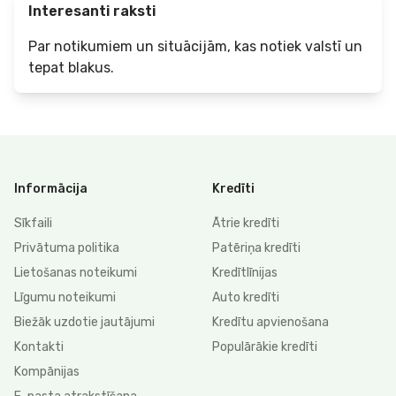
Interesanti raksti
Par notikumiem un situācijām, kas notiek valstī un
tepat blakus.
Informācija
Kredīti
Sīkfaili
Ātrie kredīti
Privātuma politika
Patēriņa kredīti
Lietošanas noteikumi
Kredītlīnijas
Līgumu noteikumi
Auto kredīti
Biežāk uzdotie jautājumi
Kredītu apvienošana
Kontakti
Populārākie kredīti
Kompānijas