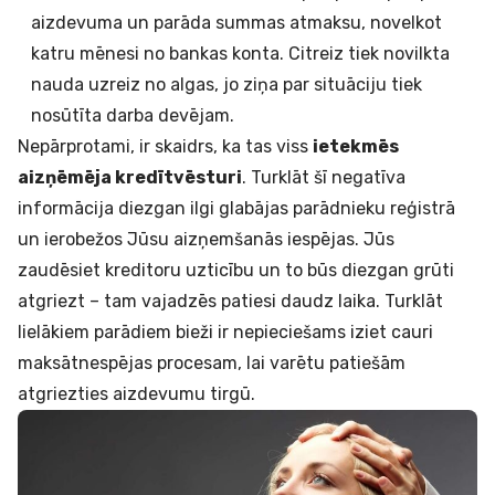
aizdevuma un parāda summas atmaksu, novelkot
katru mēnesi no bankas konta. Citreiz tiek novilkta
nauda uzreiz no algas, jo ziņa par situāciju tiek
nosūtīta darba devējam.
Nepārprotami, ir skaidrs, ka tas viss
ietekmēs
aizņēmēja kredītvēsturi
. Turklāt šī negatīva
informācija diezgan ilgi glabājas parādnieku reģistrā
un ierobežos Jūsu aizņemšanās iespējas. Jūs
zaudēsiet kreditoru uzticību un to būs diezgan grūti
atgriezt – tam vajadzēs patiesi daudz laika. Turklāt
lielākiem parādiem bieži ir nepieciešams iziet cauri
maksātnespējas
procesam, lai varētu patiešām
atgriezties aizdevumu tirgū.