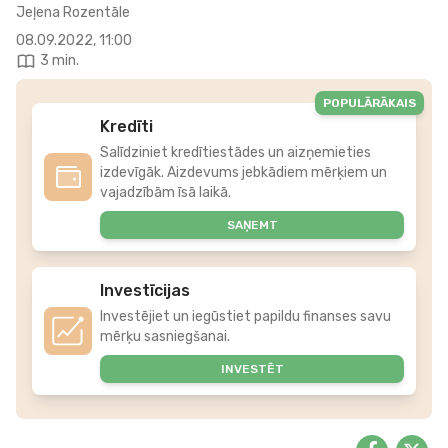
Jeļena Rozentāle
08.09.2022, 11:00
3 min.
POPULĀRĀKAIS
Kredīti
Salīdziniet kredītiestādes un aizņemieties
izdevīgāk. Aizdevums jebkādiem mērķiem un
vajadzībām īsā laikā.
SAŅEMT
Investīcijas
Investējiet un iegūstiet papildu finanses savu
mērķu sasniegšanai.
INVESTĒT