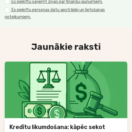
Es piekrītu saņemt ziņas par finanšu jaunumiem.
Es piekrītu personas datu apstrādei un lietošanas
noteikumiem.
Jaunākie raksti
Kredītu likumdošana: kāpēc sekot