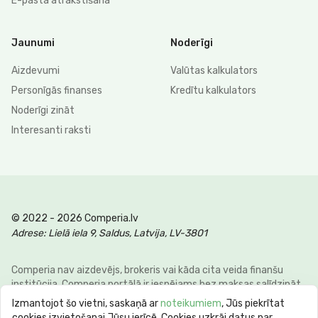
E-pasta atrakstīšana
Jaunumi
Noderīgi
Aizdevumi
Valūtas kalkulators
Personīgās finanses
Kredītu kalkulators
Noderīgi zināt
Interesanti raksti
© 2022 - 2026 Comperia.lv
Adrese: Lielā iela 9, Saldus, Latvija, LV-3801
Comperia nav aizdevējs, brokeris vai kāda cita veida finanšu
institūcija. Comperia portālā ir iespējams bez maksas salīdzināt
dažādus personīgo finanšu veidus, lai klienti varētu ietaupīt savu
Izmantojot šo vietni, saskaņā ar
noteikumiem
, Jūs piekrītat
laiku un naudu. E-pasts:
info@comperia.lv
. Reprezentatīvs
cookies izvietošanai Jūsu ierīcē. Cookies uzkrāj datus par