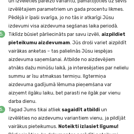
un izvēlēties pareizo variantu, pamatojoties uz sevis
izvēlētajiem parametriem un gada procentu likmes.
Pēdējā ir īpaši svarīga, jo no tās ir atkarīgi Jūsu
izdevumi visa aizdevuma segšanas laika periodā.
Tiklīdz būsiet pārliecināts par savu izvēli,
aizpildiet
pieteikumu aizdevumam
. Jūs droši variet aizpildīt
vairākas anketas – tas palielinās Jūsu iespējas
aizdevuma saņemšanai. Atbilde no aizdevējiem
atnāks dažu minūšu laikā, ja interesējaties par nelielu
summu ar īsu atmaksas termiņu. Ilgtermiņa
aizdevuma gadījumā lēmuma pieņemšana var
aizņemt ilgāku laiku, bet parasti ne ilgāk par vienu
darba dienu.
Tagad Jums tikai atliek
sagaidīt atbildi
un
izvēlēties no aizdevumu variantiem vienu, ja pildījāt
vairākus pieteikumus.
Noteikti izlasiet līgumu!