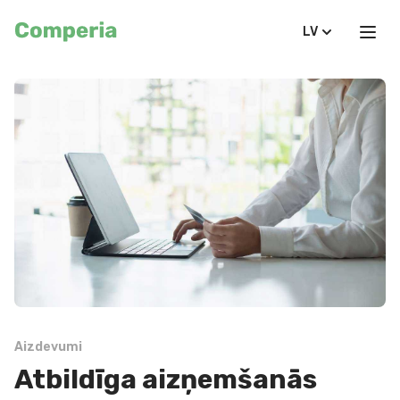
LV
Aizdevumi
Atbildīga aizņemšanās