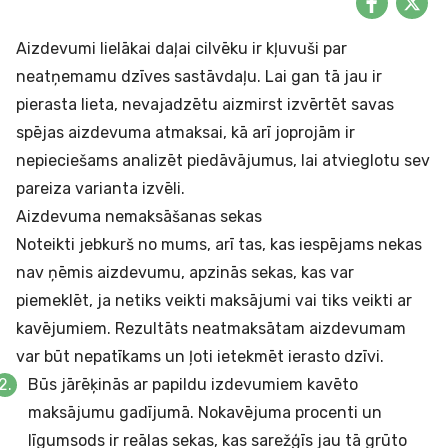
Aizdevumi lielākai daļai cilvēku ir kļuvuši par
neatņemamu dzīves sastāvdaļu. Lai gan tā jau ir
pierasta lieta, nevajadzētu aizmirst izvērtēt savas
spējas aizdevuma atmaksai, kā arī joprojām ir
nepieciešams analizēt piedāvājumus, lai atvieglotu sev
pareiza varianta izvēli.
Aizdevuma nemaksāšanas sekas
Noteikti jebkurš no mums, arī tas, kas iespējams nekas
nav ņēmis aizdevumu, apzinās sekas, kas var
piemeklēt, ja netiks veikti maksājumi vai tiks veikti ar
kavējumiem. Rezultāts neatmaksātam aizdevumam
var būt nepatīkams un ļoti ietekmēt ierasto dzīvi.
Būs jārēķinās ar papildu izdevumiem kavēto
maksājumu gadījumā.
Nokavējuma procenti
un
līgumsods
ir reālas sekas, kas sarežģīs jau tā grūto