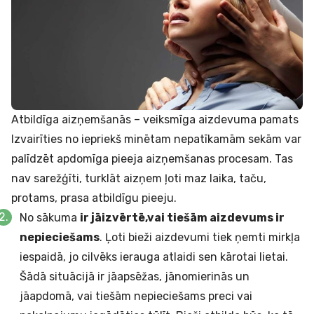
Atbildīga aizņemšanās – veiksmīga aizdevuma pamats
Izvairīties no iepriekš minētam nepatīkamām sekām var
palīdzēt apdomīga pieeja aizņemšanas procesam. Tas
nav sarežģīti, turklāt aizņem ļoti maz laika, taču,
protams, prasa atbildīgu pieeju.
No sākuma
ir jāizvērtē,
vai tiešām aizdevums ir
nepieciešams
. Ļoti bieži aizdevumi tiek ņemti mirkļa
iespaidā, jo cilvēks ierauga atlaidi sen kārotai lietai.
Šādā situācijā ir jāapsēžas, jānomierinās un
jāapdomā, vai tiešām nepieciešams preci vai