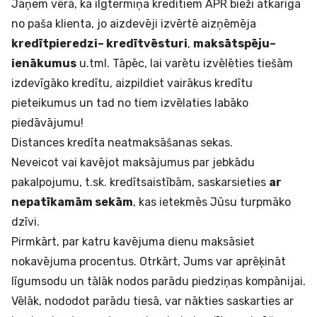
Jāņem vērā, ka ilgtermiņa kredītiem APR bieži atkarīga
no paša klienta, jo aizdevēji izvērtē aizņēmēja
kredītpieredzi
– kredītvēsturi
,
maksātspēju
–
ienākumus
u.tml. Tāpēc, lai varētu izvēlēties tiešām
izdevīgāko kredītu, aizpildiet vairākus kredītu
pieteikumus un tad no tiem izvēlaties labāko
piedāvājumu!
Distances kredīta neatmaksāšanas sekas.
Neveicot vai kavējot maksājumus par jebkādu
pakalpojumu, t.sk. kredītsaistībām, saskarsieties
ar
nepatīkamām sekām
, kas ietekmēs Jūsu turpmāko
dzīvi.
Pirmkārt, par katru kavējuma dienu maksāsiet
nokavējuma procentus
. Otrkārt, Jums var aprēķināt
līgumsodu
un tālāk nodos parādu piedziņas kompānijai.
Vēlāk, nododot parādu tiesā, var nākties saskarties ar