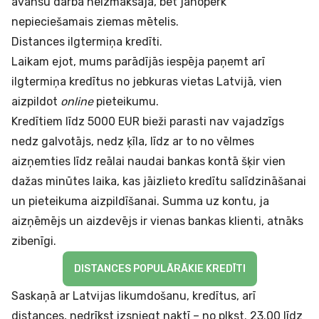
avansu darba neizmaksāja, bet jānopērk
nepieciešamais ziemas mētelis.
Distances ilgtermiņa kredīti.
Laikam ejot, mums parādījās iespēja paņemt arī
ilgtermiņa kredītus no jebkuras vietas Latvijā, vien
aizpildot
online
pieteikumu.
Kredītiem līdz 5000 EUR
bieži parasti nav vajadzīgs
nedz galvotājs, nedz ķīla, līdz ar to no vēlmes
aizņemties līdz reālai naudai bankas kontā šķir vien
dažas minūtes laika, kas jāizlieto kredītu salīdzināšanai
un pieteikuma aizpildīšanai. Summa uz kontu, ja
aizņēmējs un aizdevējs ir vienas bankas klienti, atnāks
zibenīgi.
DISTANCES POPULĀRĀKIE KREDĪTI
Saskaņā ar Latvijas likumdošanu, kredītus, arī
distances, nedrīkst izsniegt naktī – no plkst. 23.00 līdz