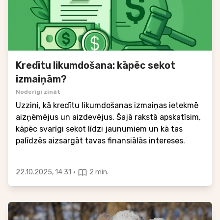
Kredītu likumdošana: kāpēc sekot
izmaiņām?
Noderīgi zināt
Uzzini, kā kredītu likumdošanas izmaiņas ietekmē
aizņēmējus un aizdevējus. Šajā rakstā apskatīsim,
kāpēc svarīgi sekot līdzi jaunumiem un kā tas
palīdzēs aizsargāt tavas finansiālās intereses.
·
22.10.2025, 14:31
2 min.