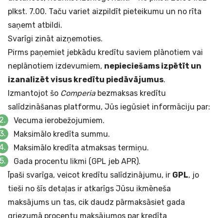
plkst. 7.00. Taču variet aizpildīt pieteikumu un no rīta
saņemt atbildi.
Svarīgi zināt aizņemoties.
Pirms paņemiet jebkādu kredītu saviem plānotiem vai
neplānotiem izdevumiem,
nepieciešams izpētīt un
izanalizēt visus kredītu piedāvājumus
.
Izmantojot šo
Comperia
bezmaksas kredītu
salīdzināšanas platformu, Jūs iegūsiet informāciju par:
Vecuma ierobežojumiem.
Maksimālo kredīta summu.
Maksimālo kredīta atmaksas termiņu.
Gada procentu likmi (GPL jeb APR).
Īpaši svarīga, veicot kredītu salīdzinājumu, ir
GPL
, jo
tieši no šīs detaļas ir atkarīgs Jūsu ikmēneša
maksājums un tas, cik daudz pārmaksāsiet gada
griezumā procentu maksājumos par kredīta