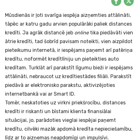
Mūsdienās ir ļoti svarīga iespēja aizņemties attālināti,
tāpēc ar katru gadu arvien populārāki paliek distances
kredīti. Ja agrāk distancē jeb
online
tika piedāvāti vien
ātrie kredīti
, tad šobrīd pavisam noteikti, vien aizpildot
pieteikumu internetā, ir iespējams paņemt arī
patēriņa
kredītu
, noformēt
kredītlīniju
un pieteikties
auto
kredītam
. Turklāt arī parakstīt līgumu bieži ir iespējams
attālināti, nebraucot uz kredītiestādes filiāli. Parakstīt
piedāvā ar elektronisko parakstu, aktivizējoties
internetbankā vai ar Smart ID.
Tomēr, neskatoties uz virkni priekšrocību, distances
kredīti ir riskanti un bīstami klienta finansiālai
situācijai, jo, parādoties vieglai iespējai paņemt
kredītu, cilvēki mazāk apdomā kredīta nepieciešamību,
līdz ar to aizņemas neapdomīgi un impulsīvi.