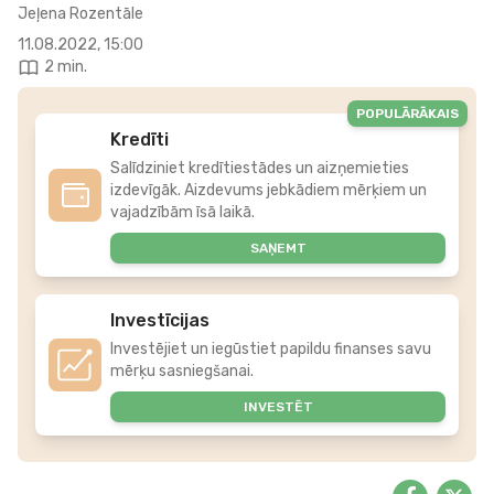
Jeļena Rozentāle
11.08.2022, 15:00
2 min.
POPULĀRĀKAIS
Kredīti
Salīdziniet kredītiestādes un aizņemieties
izdevīgāk. Aizdevums jebkādiem mērķiem un
vajadzībām īsā laikā.
SAŅEMT
Investīcijas
Investējiet un iegūstiet papildu finanses savu
mērķu sasniegšanai.
INVESTĒT