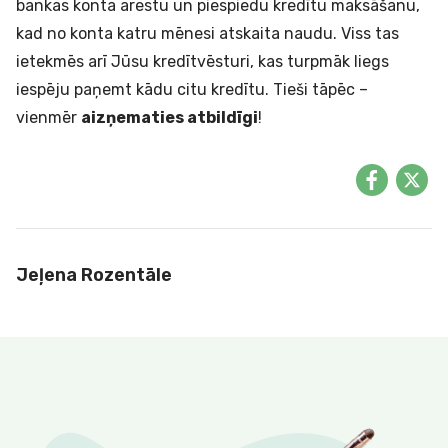
bankas konta arestu un piespiedu kredītu maksāšanu,
kad no konta katru mēnesi atskaita naudu. Viss tas
ietekmēs arī Jūsu kredītvēsturi, kas turpmāk liegs
iespēju paņemt kādu citu kredītu. Tieši tāpēc –
vienmēr
aizņematies atbildīgi
!
Jeļena Rozentāle