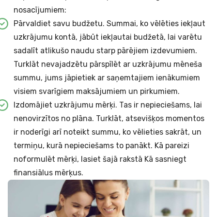
nosacījumiem:
Pārvaldiet savu budžetu. Summai, ko vēlēties iekļaut
uzkrājumu kontā, jābūt iekļautai budžetā, lai varētu
sadalīt atlikušo naudu starp pārējiem izdevumiem.
Turklāt nevajadzētu pārspīlēt ar uzkrājumu mēneša
summu, jums jāpietiek ar saņemtajiem ienākumiem
visiem svarīgiem maksājumiem un pirkumiem.
Izdomājiet uzkrājumu mērķi. Tas ir nepieciešams, lai
nenovirzītos no plāna. Turklāt, atsevišķos momentos
ir noderīgi arī noteikt summu, ko vēlieties sakrāt, un
termiņu, kurā nepieciešams to panākt. Kā pareizi
noformulēt mērķi, lasiet šajā rakstā
Kā sasniegt
finansiālus mērķus
.