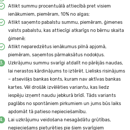
Atlikt summu procentuālā attiecībā pret visiem
ienākumiem, piemēram, 10% no algas;
Atlikt saņemto pabalstu summu, piemēram, ģimenes
valsts pabalstu, kas attiecīgi atkarīgs no bērnu skaita
ģimenē;
Atlikt neparedzētus ienākumus pilnā apjomā,
piemēram, saņemtos
pārmaksātus nodokļus
.
Uzkrājumu summu svarīgi atdalīt no pārējās naudas,
lai nerastos kārdinājums to iztērēt. Lielisks risinājums
– atsevišķs bankas konts, kuram nav aktīvas bankas
kartes. Vēl drošāk izvēlēties variantu, kas liedz
iespēju izņemt naudu jebkurā brīdī. Tāds variants
paglābs no spontāniem pirkumiem un jums būs laiks
apdomāt tā patieso nepieciešamību.
Lai uzkrājumu veidošana nesagādātu grūtības,
nepieciešams pieturēties pie šiem svarīgiem