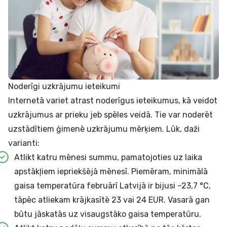
Noderīgi uzkrājumu ieteikumi
Internetā variet atrast noderīgus ieteikumus, kā veidot
uzkrājumus ar prieku jeb spēles veidā. Tie var noderēt
uzstādītiem ģimenē uzkrājumu mērķiem. Lūk, daži
varianti:
Atlikt katru mēnesi summu, pamatojoties uz laika
apstākļiem iepriekšējā mēnesī. Piemēram, minimālā
gaisa temperatūra februārī Latvijā ir bijusi –23,7 °C,
tāpēc atliekam krājkasītē 23 vai 24 EUR. Vasarā gan
būtu jāskatās uz visaugstāko gaisa temperatūru.