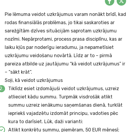
Pie lēmuma veidot uzkrājumus varam nonākt brīdī, kad
rodas finansiālās problēmas, jo tikai saskaroties ar
sarežģītām dzīves situācijām saprotam uzkrājumu
nozīmi. Nepārprotami, process prasa disciplīnu, kas ar
laiku kļūs par noderīgu ieradumu, ja nepametīsiet
uzkrājumu veidošanu novārtā. Līdz ar to – pirmā
pareiza atbilde uz jautājumu “kā veidot uzkrājumus” ir
– “sākt krāt”.
Soļi, kā veidot uzkrājumus
Tiklīdz esiet izdomājuši veidot uzkrājumus, uzreiz
atlieciet kādu summu. Turpmāk visdrošāk atlikt
summu uzreiz ienākumu saņemšanas dienā, turklāt
iepriekš vajadzētu izdomāt principu, vadoties pēc
kura to darīsiet. Lūk, daži varianti:
Atlikt konkrētu summu, piemēram, 50 EUR mēnesī;