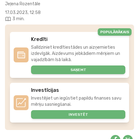
Jeļena Rozentāle
17.03.2023, 12:58
3 min.
POPULĀRĀKAIS
Kredīti
Salīdziniet kredītiestādes un aizņemieties
izdevīgāk. Aizdevums jebkādiem mērķiem un
vajadzībām īsā laikā.
SAŅEMT
Investīcijas
Investējiet un iegūstiet papildu finanses savu
mērķu sasniegšanai.
INVESTĒT