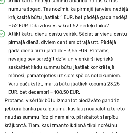
Atlikt katru nedēļu summu atkarībā no tās kārtas
numura šogad. Tas nozīmē, ka pirmajā janvāra nedēļā
krājkasītē būtu jāatliek 1 EUR, bet pēdējā gada nedēļā
– 52 EUR. Cik izdosies sakrāt 52 nedēļu laikā?
Atlikt katru dienu centu vairāk. Sāciet ar vienu centu
pirmajā dienā, diviem centiem otrajā utt. Pēdējā
gada dienā būtu jāatliek – 3,65 EUR. Protams,
nevajag sev sarežģīt dzīvi un vienkārši iepriekš
saskaitiet kādu summu būtu jāatliek konkrētajā
mēnesī, pamatojoties uz šiem spēles noteikumiem.
Varu pačukstēt, martā būtu jāatliek kopumā 23,25
EUR, bet decembrī – 108,50 EUR.
Protams, visērtāk būtu izmantot piedāvāto gandrīz
jebkurā bankā pakalpojumu, kas ļauj noapaļot iztērēto
naudas summu līdz pilnam eiro, pārskaitot starpību
krājkontā. Tiem, kas izmanto ikdienā tikai norēķinu