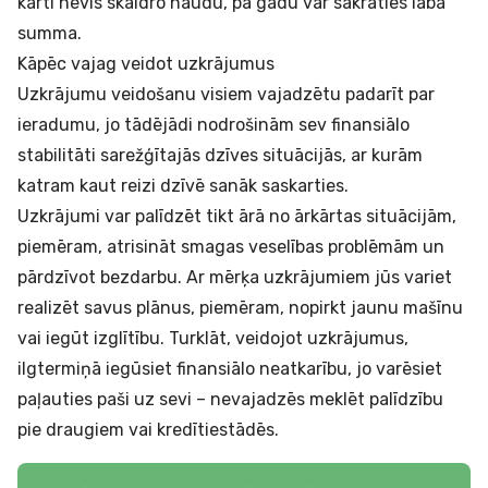
karti nevis skaidro naudu, pa gadu var sakrāties laba
summa.
Kāpēc vajag veidot uzkrājumus
Uzkrājumu veidošanu visiem vajadzētu padarīt par
ieradumu, jo tādējādi nodrošinām sev finansiālo
stabilitāti sarežģītajās dzīves situācijās, ar kurām
katram kaut reizi dzīvē sanāk saskarties.
Uzkrājumi var palīdzēt tikt ārā no ārkārtas situācijām,
piemēram, atrisināt smagas veselības problēmām un
pārdzīvot bezdarbu. Ar mērķa uzkrājumiem jūs variet
realizēt savus plānus, piemēram, nopirkt jaunu mašīnu
vai iegūt izglītību. Turklāt, veidojot uzkrājumus,
ilgtermiņā iegūsiet finansiālo neatkarību, jo varēsiet
paļauties paši uz sevi – nevajadzēs meklēt palīdzību
pie draugiem vai kredītiestādēs.