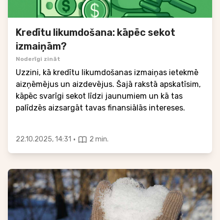
Kredītu likumdošana: kāpēc sekot
izmaiņām?
Noderīgi zināt
Uzzini, kā kredītu likumdošanas izmaiņas ietekmē
aizņēmējus un aizdevējus. Šajā rakstā apskatīsim,
kāpēc svarīgi sekot līdzi jaunumiem un kā tas
palīdzēs aizsargāt tavas finansiālās intereses.
·
22.10.2025, 14:31
2 min.