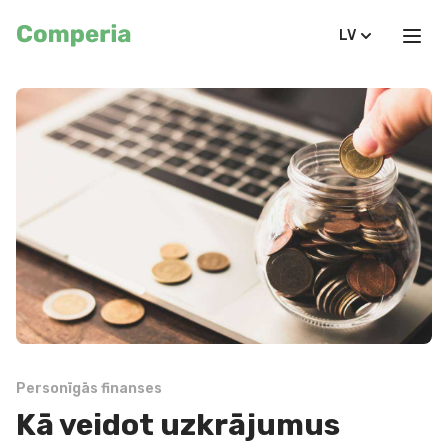
LV
Personīgās finanses
Kā veidot uzkrājumus