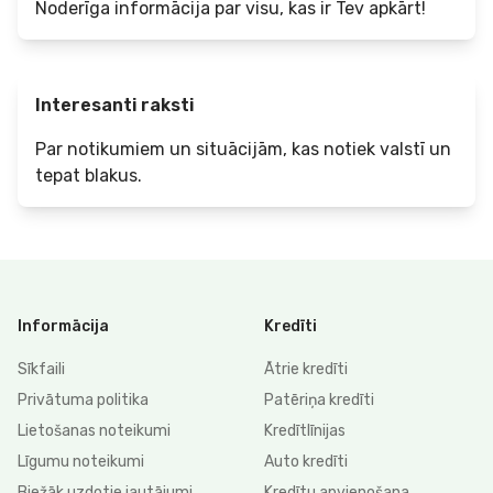
Noderīga informācija par visu, kas ir Tev apkārt!
Interesanti raksti
Par notikumiem un situācijām, kas notiek valstī un
tepat blakus.
Informācija
Kredīti
Sīkfaili
Ātrie kredīti
Privātuma politika
Patēriņa kredīti
Lietošanas noteikumi
Kredītlīnijas
Līgumu noteikumi
Auto kredīti
Biežāk uzdotie jautājumi
Kredītu apvienošana