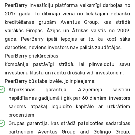
PeerBerry investīciju platforma veiksmīgi darbojas no
2017. gada. To dibināja viena no lielākajām nebanku
kreditēšanas grupām Aventus Group, kas strādā
vairākās Eiropas, Āzijas un Āfrikas valstīs no 2009.
gada. PeerBerry īpaši lepojas ar to, ka kopš sāka
darboties, neviens investors nav palicis zaudētājos.
PeerBerry priekšrocības
Kompānija pastāvīgi strādā, lai pilnveidotu savu
investīciju klāstu un rādītu drošāku vidi investoriem.
PeerBerry būs laba izvēle, jo ir pieejama:
Atpirkšanas garantija. Aizņēmēja saistību
nepildīšanas gadījumā ilgāk par 60 dienām, investors
saņems atpakaļ ieguldīto kapitālo ar uzkrātiem
procentiem.
Grupas garantija, kas strādā pateicoties sadarbības
partneriem Aventus Group and Gofingo Group.