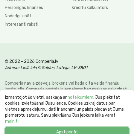
Personīgās finanses
Kredītu kalkulators
Noderīgi zināt
Interesanti raksti
© 2022 - 2026 Comperia.lv
Adrese: Lielā iela 9, Saldus, Latvija, LV-3801
Comperia nav aizdevējs, brokeris vai kāda cita veida finanšu
institūcija. Comperia portālā ir iespējams bez maksas salīdzināt
dažādus personīgo finanšu veidus, lai klienti varētu ietaupīt savu
Izmantojot šo vietni, saskaņā ar
noteikumiem
, Jūs piekrītat
laiku un naudu. E-pasts:
info@comperia.lv
. Reprezentatīvs
cookies izvietošanai Jūsu ierīcē. Cookies uzkrāj datus par
piemērs: aizņemoties 5000 € uz 60 mēnešiem, mēneša
vietnes apmeklējumu, dati ir anonīmi un palīdz piedāvāt Jums
maksājums 106.93 €, kopējā summa 6415.59 €, gada procentu
piemērotu saturu. Savu piekrišanu Jūs jebkurā laikā varat
likme APR 10.78%. Maksimālā gada procentu likme (max APR) var
mainīt
.
sasniegt 60%. Kredīta termiņš no 62 dienām līdz 10 gadiem.
Apstiprināt