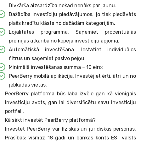
Divkārša aizsardzība nekad nenāks par ļaunu.
Dažādība investīciju piedāvājumos, jo tiek piedāvāts
plašs kredītu klāsts no dažādām kategorijām.
Lojalitātes programma. Saņemiet procentuālās
prēmijas atkarībā no kopējā investīciju apjoma.
Automātiskā investēšana. Iestatiet individuālos
filtrus un saņemiet pasīvo peļņu.
Minimālā investēšanas summa – 10 eiro;
PeerBerry mobilā aplikācija. Investējiet ērti, ātri un no
jebkādas vietas.
PeerBerry platforma būs laba izvēle gan kā vienīgais
investīciju avots, gan lai diversificētu savu investīciju
portfeli.
Kā sākt investēt PeerBerry platformā?
Investēt PeerBerry var fiziskās un juridiskās personas.
Prasības: vismaz 18 gadi un bankas konts ES valsts