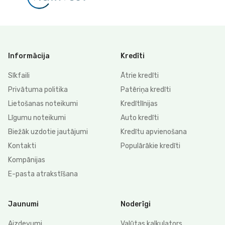
Informācija
Kredīti
Sīkfaili
Ātrie kredīti
Privātuma politika
Patēriņa kredīti
Lietošanas noteikumi
Kredītlīnijas
Līgumu noteikumi
Auto kredīti
Biežāk uzdotie jautājumi
Kredītu apvienošana
Kontakti
Populārākie kredīti
Kompānijas
E-pasta atrakstīšana
Jaunumi
Noderīgi
Aizdevumi
Valūtas kalkulators