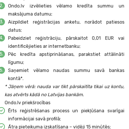
Ondo.lv izvēlieties vēlamo kredīta summu un
maksājuma datumu;
Aizpildiet reģistrācijas anketu, norādot patiesos
datus;
Pabeidziet reģistrāciju, pārskaitot 0,01 EUR vai
identificējieties ar internetbanku;
Pēc kredīta apstiprināšanas, parakstiet attālināti
līgumu;
Saņemiet vēlamo naudas summu savā bankas
kontā*.
* Jāņem vērā: nauda var tikt pārskaitīta tikai uz kontu,
kas atvērts kādā no Latvijas bankām.
Ondo.lv priekšrocības
Ērts reģistrēšanas process un piekļūšana svarīgai
informācijai savā profilā;
Ātra pieteikuma izskatīšana – vidēji 15 minūtēs;