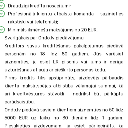
Draudzīgi kredīta nosacījumi;
Profesionālā klientu atbalsta komanda – sazinieties
rakstiski vai telefoniski;
Minimāls ikmēneša maksājums no 20 EUR.
Svarīgākais par Ondo.lv piedāvājumu
Kreditors savus kreditēšanas pakalpojumus piedāvā
personām no 18 līdz 80 gadiem. Jūs varēsiet
aizņemties, ja esiet LR pilsonis vai jums ir derīga
uzturēšanas atļauja ar piešķirto personas kodu.
Pirms kredīts tiks apstiprināts, aizdevējs pārbaudīs
klienta maksātspējas atbilstību vēlamajai summai, kā
arī kredītvēstures stāvokli – nedrīkst būt pārkāptu
parādsaistību.
Ondo.lv piedāvā saviem klientiem aizņemties no 50 līdz
5000 EUR uz laiku no 30 dienām līdz 1 gadam.
Piesakieties aizdevumam, ja esiet pārliecināts, ka