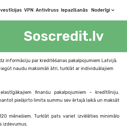
nvestīcijas
VPN
Antivīruss
Iepazīšanās
Noderīgi
Soscredit.lv
edz informāciju par kreditēšanas pakalpojumiem Latvijā.
iegūt naudu maksimāli ātri, turklāt ar individuālajiem
lastīgākajiem finanšu pakalpojumiem – kredītlīniju.
zmantot piešķirto limita summu sev ērtajā laikā un maksāt
 120 mēnešiem. Turklāt pats variet izvēlēties minimālo
us izdevumus.