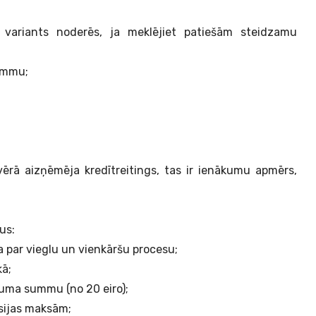
s variants noderēs, ja meklējiet patiešām steidzamu
summu;
vērā aizņēmēja kredītreitings, tas ir ienākumu apmērs,
mus:
a par vieglu un vienkāršu procesu;
kā;
juma summu (no 20 eiro);
isijas maksām;