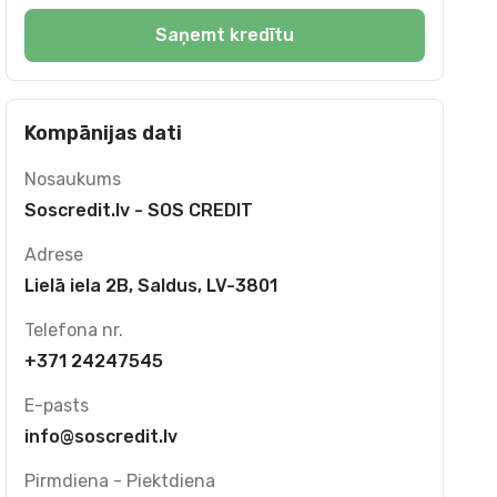
Saņemt kredītu
Kompānijas dati
Nosaukums
Soscredit.lv - SOS CREDIT
Adrese
Lielā iela 2B, Saldus, LV-3801
Telefona nr.
+371 24247545
E-pasts
info@soscredit.lv
Pirmdiena - Piektdiena