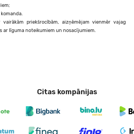
diem;
ta komanda.
ar vairākām priekšrocībām, aizņēmējam vienmēr vajag
ties ar līguma noteikumiem un nosacījumiem.
Citas kompānijas