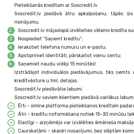
Pieteikšanās kredītam ar Soscredit.lv
Soscredit.lv piedāvā ātru apkalpošanu, tāpēc ši
risinājumu.
Soscredit.lv mājaslapā izvēlieties vēlamo kredīta 
Nospiediet “Saņemt kredītu”;
Ierakstiet telefona numuru un e-pastu;
Apstipriniet identitāti, pārskaitot vienu centu;
Saņemiet naudu vidēji 15 minūtēs!
Izstrādājot individuālos piedāvājumus, tiks ņemts 
kredītvēsture u.tml. detaļas.
Soscredit.lv piedāvātie labumi
Soscredit.lv saviem klientiem piedāvā vairākus labu
Ērti – online platforma pieteikšanos kredītam padar
Ātri – kredītu noformēšana notiek 15-30 minūšu lai
Elastīgi – aizņēmējs var izvēlēties ikmēneša maksā
Caurskatāmi – skaidri nosacījumi, bez slēptām kom