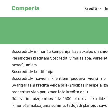
Kredīti
I
Soscredit.lv ir finanšu kompānija, kas apkalpo un sni
Piesakoties kredītam Soscredit.lv mājaslapā, varēsiet 
nosacījumiem.
Soscredit.lv kredītlīnija
Soscredit.lv saviem klientiem piedāvā vienu no e
Svarīgākās šī kredīta veida priekšrocības ir iespēja i
procentus vien par izmantoto kredīta daļu.
Jūs variet aizņemties līdz 1500 eiro uz laiku līdz
ikmēneša maksājuma summu, tādējādi plānojot sav